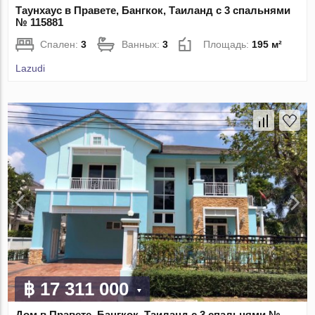
Таунхаус в Правете, Бангкок, Таиланд с 3 спальнями
№ 115881
Спален:
3
Ванных:
3
Площадь:
195 м²
Lazudi
฿ 17 311 000
Дом в Правете, Бангкок, Таиланд с 3 спальнями №