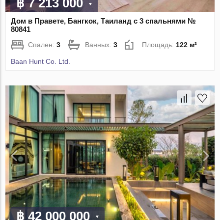
฿ 7 213 000
Дом в Правете, Бангкок, Таиланд с 3 спальнями №
80841
Спален:
3
Ванных:
3
Площадь:
122 м²
Baan Hunt Co. Ltd.
฿ 42 000 000