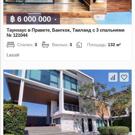
฿ 6 000 000
Таунхаус в Правете, Бангкок, Таиланд с 3 спальнями
№ 121044
Спален:
3
Ванных:
3
Площадь:
132 м²
Lazudi