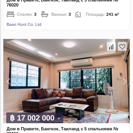
76020
Спален:
3
Ванных:
3
Площадь:
241 м²
Baan Hunt Co. Ltd.
฿ 17 002 000
Дом в Правете, Бангкок, Таиланд с 5 спальнями №