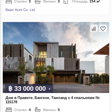
Спален:
3
Ванных:
3
Площадь:
154 м²
Baan Hunt Co. Ltd.
฿ 33 000 000
Дом в Правете, Бангкок, Таиланд с 4 спальнями №
115178
Спален:
4
Ванных:
5