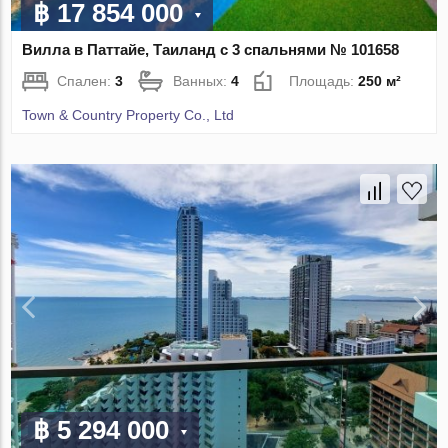
฿ 17 854 000
Вилла в Паттайе, Таиланд с 3 спальнями № 101658
Спален:
3
Ванных:
4
Площадь:
250 м²
Town & Country Property Co., Ltd
฿ 5 294 000