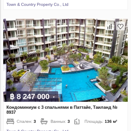
Town & Country Property Co., Ltd
฿ 8 247 000
Кондоминиум с 3 спальнями в Паттайе, Таиланд №
8937
Спален:
3
Ванных:
3
Площадь:
136 м²