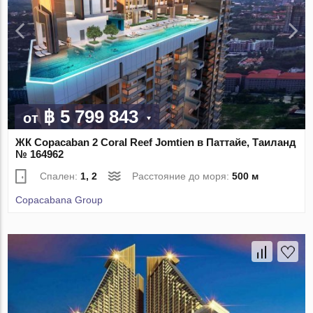
฿ 5 799 843
от
ЖК Copacaban 2 Coral Reef Jomtien в Паттайе, Таиланд
№ 164962
Спален:
1, 2
Расстояние до моря:
500 м
Copacabana Group