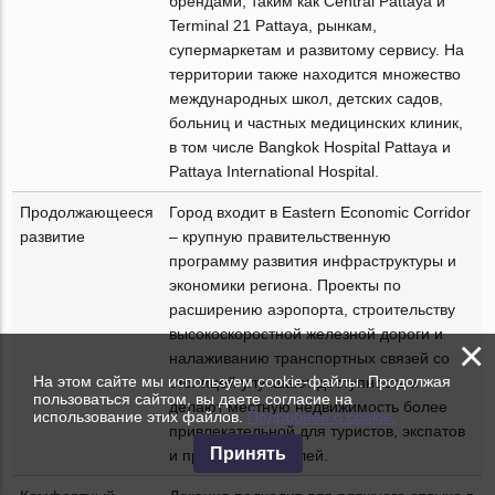
брендами, таким как Central Pattaya и
Terminal 21 Pattaya, рынкам,
супермаркетам и развитому сервису. На
территории также находится множество
международных школ, детских садов,
больниц и частных медицинских клиник,
в том числе Bangkok Hospital Pattaya и
Pattaya International Hospital.
Продолжающееся
Город входит в Eastern Economic Corridor
развитие
– крупную правительственную
программу развития инфраструктуры и
экономики региона. Проекты по
расширению аэропорта, строительству
высокоскоростной железной дороги и
×
налаживанию транспортных связей со
На этом сайте мы используем cookie-файлы. Продолжая
столицей улучшают доступность и
пользоваться сайтом, вы даете согласие на
делают местную недвижимость более
использование этих файлов.
Подробнее о cookie.
привлекательной для туристов, экспатов
Принять
и предпринимателей.