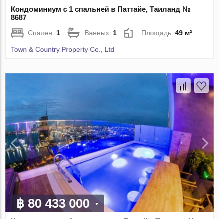
Кондоминиум с 1 спальней в Паттайе, Таиланд №
8687
Спален:
1
Ванных:
1
Площадь:
49 м²
Town & Country Property Co., Ltd
฿ 80 433 000