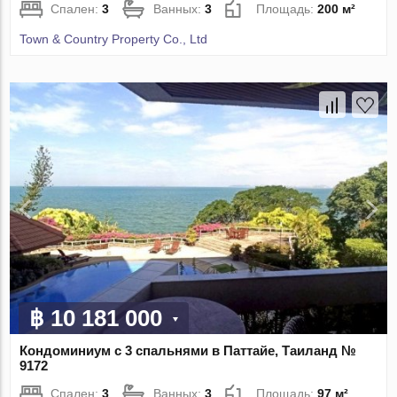
Спален:
3
Ванных:
3
Площадь:
200 м²
Town & Country Property Co., Ltd
฿ 10 181 000
Кондоминиум с 3 спальнями в Паттайе, Таиланд №
9172
Спален:
3
Ванных:
3
Площадь:
97 м²