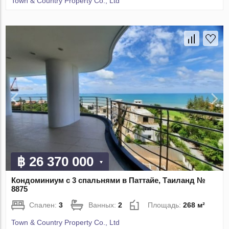
Town & Country Property Co., Ltd
฿ 26 370 000
Кондоминиум с 3 спальнями в Паттайе, Таиланд №
8875
Спален:
3
Ванных:
2
Площадь:
268 м²
Town & Country Property Co., Ltd