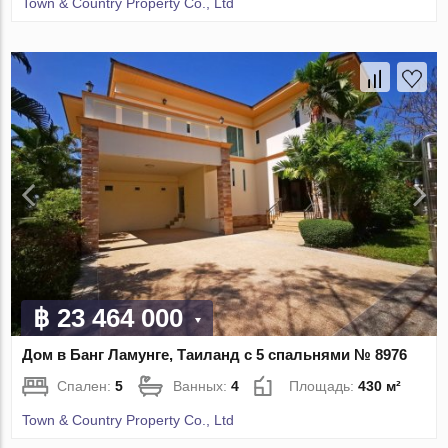
Town & Country Property Co., Ltd
฿ 23 464 000
Дом в Банг Ламунге, Таиланд с 5 спальнями № 8976
Спален:
5
Ванных:
4
Площадь:
430 м²
Town & Country Property Co., Ltd