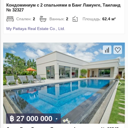
Кондоминиум с 2 спальнями в Банг Ламунге, Таиланд
№ 32327
Спален:
2
Ванных:
2
Площадь:
62.4 м²
My Pattaya Real Estate Co., Ltd.
฿ 27 000 000