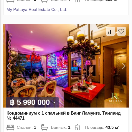
My Pattaya Real Estate Co., Ltd.
฿ 5 990 000
Кондоминиум с 1 спальней в Банг Ламунге, Таиланд
№ 44471
Спален:
1
Ванных:
1
Площадь:
43.5 м²