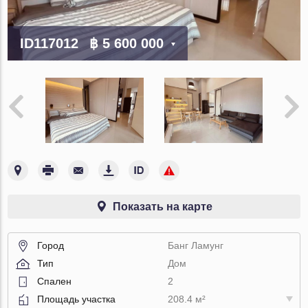
ID117012
฿ 5 600 000
Показать на карте
Город
Банг Ламунг
Тип
Дом
Спален
2
Площадь участка
208.4 м²