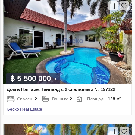
฿ 5 500 000
Дом в Паттайе, Таиланд с 2 спальнями № 197122
Спален:
2
Ванных:
2
Площадь:
128 м²
Gecko Real Estate