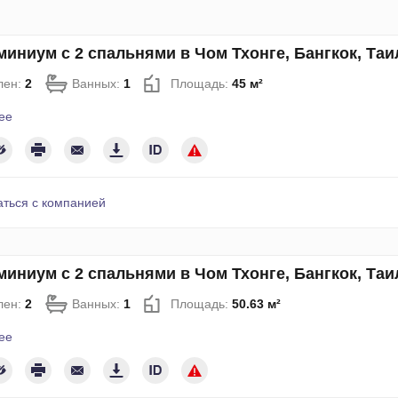
иниум с 2 спальнями в Чом Тхонге, Бангкок, Та
лен:
2
Ванных:
1
Площадь:
45 м²
ее
аться с компанией
иниум с 2 спальнями в Чом Тхонге, Бангкок, Та
лен:
2
Ванных:
1
Площадь:
50.63 м²
ее