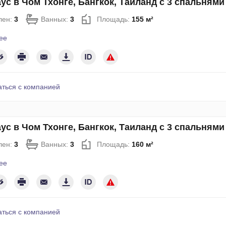
ус в Чом Тхонге, Бангкок, Таиланд с 3 спальням
лен:
3
Ванных:
3
Площадь:
155 м²
ее
аться с компанией
ус в Чом Тхонге, Бангкок, Таиланд с 3 спальням
лен:
3
Ванных:
3
Площадь:
160 м²
ее
аться с компанией