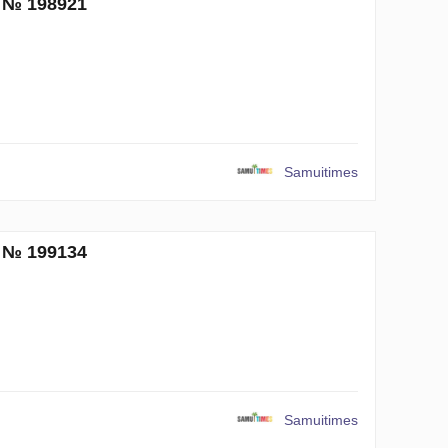
и № 198921
Samuitimes
и № 199134
Samuitimes