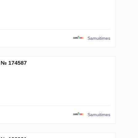
Samuitimes
и № 174587
Samuitimes