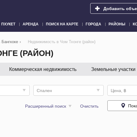
Добавить объе
ПХУКЕТ
АРЕНДА
ПОИСК НА КАРТЕ
ГОРОДА
РАЙОНЫ
К
 Бангкоке
›
Недвижимость в Чом Тхонге (район)
НГЕ (РАЙОН)
Коммерческая недвижимость
Земельные участки
Спален
Цена, ฿
Пока
Расширенный поиск
Очистить