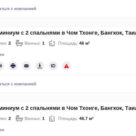
аться с компанией
иниум с 2 спальнями в Чом Тхонге, Бангкок, Та
лен:
2
Ванных:
1
Площадь:
46 м²
ее
аться с компанией
иниум с 2 спальнями в Чом Тхонге, Бангкок, Та
лен:
2
Ванных:
1
Площадь:
46.7 м²
ее