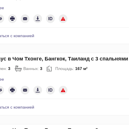
ее
аться с компанией
ус в Чом Тхонге, Бангкок, Таиланд с 3 спальням
лен:
3
Ванных:
3
Площадь:
167 м²
ее
аться с компанией