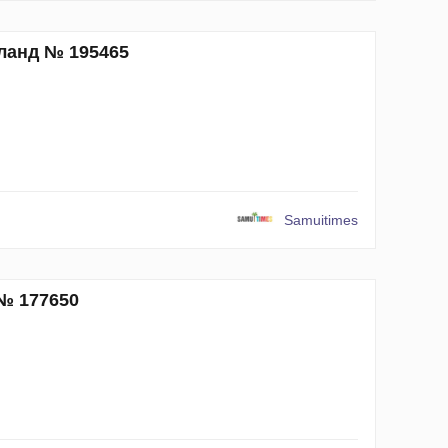
иланд № 195465
Samuitimes
 № 177650