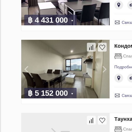
฿ 4 431 000
Связ
Кондом
Спа
Подробн
฿ 5 152 000
Связ
Таунха
Спа