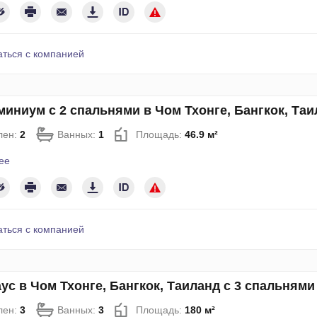
аться с компанией
иниум с 2 спальнями в Чом Тхонге, Бангкок, Та
лен:
2
Ванных:
1
Площадь:
46.9 м²
ее
аться с компанией
ус в Чом Тхонге, Бангкок, Таиланд с 3 спальням
лен:
3
Ванных:
3
Площадь:
180 м²