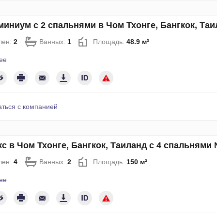
иниум с 2 спальнями в Чом Тхонге, Бангкок, Та
лен:
2
Ванных:
1
Площадь:
48.9 м²
ее
аться с компанией
с в Чом Тхонге, Бангкок, Таиланд с 4 спальнями
лен:
4
Ванных:
2
Площадь:
150 м²
ее