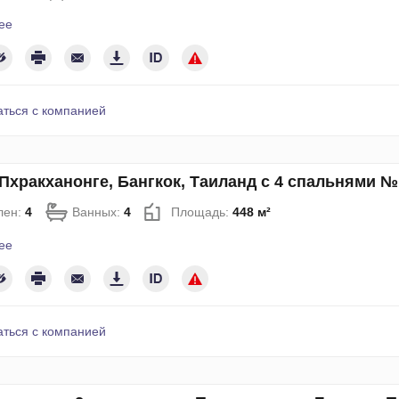
ее
аться с компанией
Пхракханонге, Бангкок, Таиланд с 4 спальнями №
лен:
4
Ванных:
4
Площадь:
448 м²
ее
аться с компанией