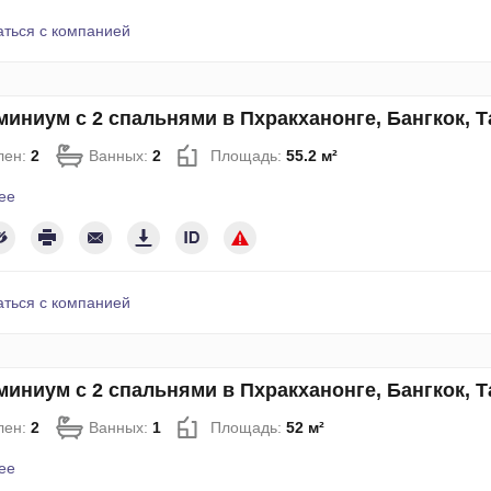
аться с компанией
иниум с 2 спальнями в Пхракханонге, Бангкок, 
лен:
2
Ванных:
2
Площадь:
55.2 м²
ее
аться с компанией
иниум с 2 спальнями в Пхракханонге, Бангкок, 
лен:
2
Ванных:
1
Площадь:
52 м²
ее