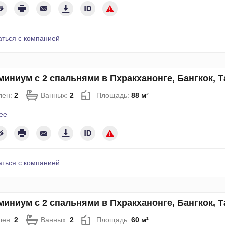
аться с компанией
иниум с 2 спальнями в Пхракханонге, Бангкок, 
лен:
2
Ванных:
2
Площадь:
88 м²
ее
аться с компанией
иниум с 2 спальнями в Пхракханонге, Бангкок, 
лен:
2
Ванных:
2
Площадь:
60 м²