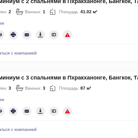
иниум с 2 спальнями в Пхракханонге, Бангкок, 
лен:
2
Ванных:
1
Площадь:
41.02 м²
ее
аться с компанией
иниум с 3 спальнями в Пхракханонге, Бангкок, 
лен:
3
Ванных:
3
Площадь:
87 м²
ее
аться с компанией