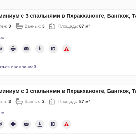
иниум с 3 спальнями в Пхракханонге, Бангкок, 
лен:
3
Ванных:
3
Площадь:
87 м²
ее
аться с компанией
иниум с 3 спальнями в Пхракханонге, Бангкок, 
лен:
3
Ванных:
3
Площадь:
87 м²
ее