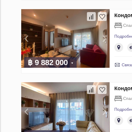
Кондом
Спа
Подробн
฿ 9 882 000
Связ
Кондом
Спа
Подробн