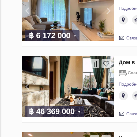
Подробн
฿ 6 172 000
Связ
Дом в 
Спа
Подробн
฿ 46 369 000
Связ