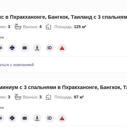
с в Пхракханонге, Бангкок, Таиланд с 3 спальня
лен:
3
Ванных:
4
Площадь:
125 м²
ее
аться с компанией
иниум с 3 спальнями в Пхракханонге, Бангкок, 
лен:
3
Ванных:
3
Площадь:
87 м²
ее