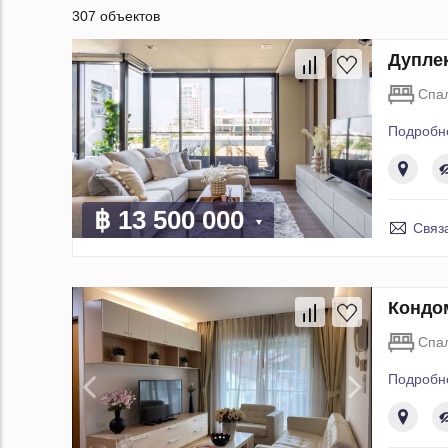
307 объектов
Дуплек
Спа
Подробн
฿ 13 500 000
Связ
Кондом
Спа
Подробн