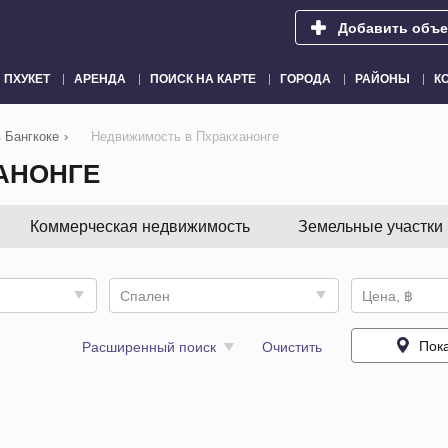
Добавить объе
ПХУКЕТ
АРЕНДА
ПОИСК НА КАРТЕ
ГОРОДА
РАЙОНЫ
К
 Бангкоке
›
Недвижимость в Пхракханонге
АНОНГЕ
Коммерческая недвижимость
Земельные участки
Спален
Цена, ฿
Пока
Расширенный поиск
Очистить