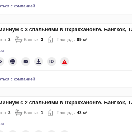
аться с компанией
иниум с 3 спальнями в Пхракханонге, Бангкок, 
лен:
3
Ванных:
3
Площадь:
99 м²
ее
аться с компанией
иниум с 2 спальнями в Пхракханонге, Бангкок, 
лен:
2
Ванных:
1
Площадь:
43 м²
ее