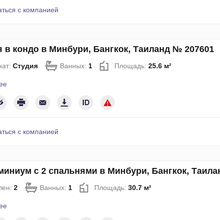
аться с компанией
 в кондо в Минбури, Бангкок, Таиланд № 207601
нат:
Студия
Ванных:
1
Площадь:
25.6 м²
ее
аться с компанией
иниум с 2 спальнями в Минбури, Бангкок, Таила
лен:
2
Ванных:
1
Площадь:
30.7 м²
ее