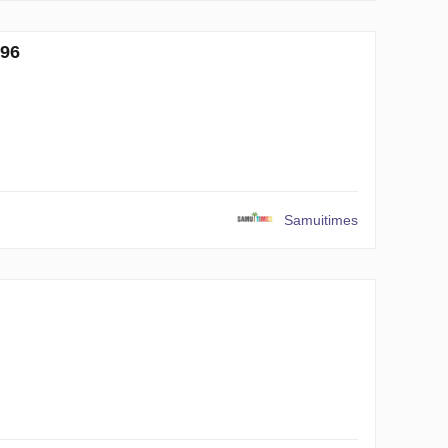
96
Samuitimes