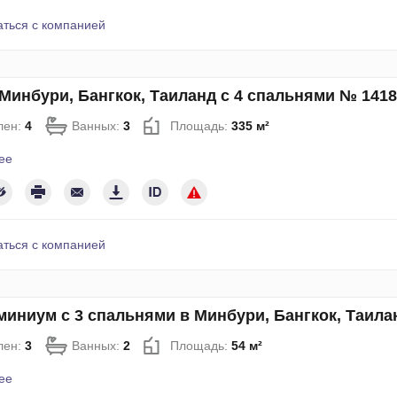
аться с компанией
Минбури, Бангкок, Таиланд с 4 спальнями № 1418
лен:
4
Ванных:
3
Площадь:
335 м²
ее
аться с компанией
иниум с 3 спальнями в Минбури, Бангкок, Таила
лен:
3
Ванных:
2
Площадь:
54 м²
ее