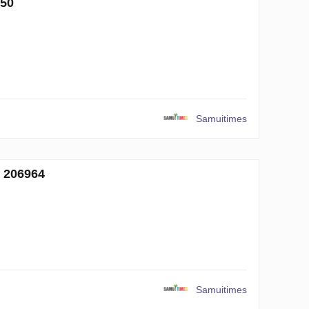
50
Samuitimes
 206964
Samuitimes