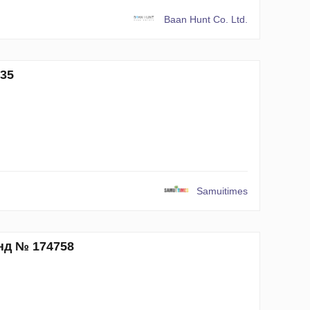
Baan Hunt Co. Ltd.
35
Samuitimes
нд № 174758