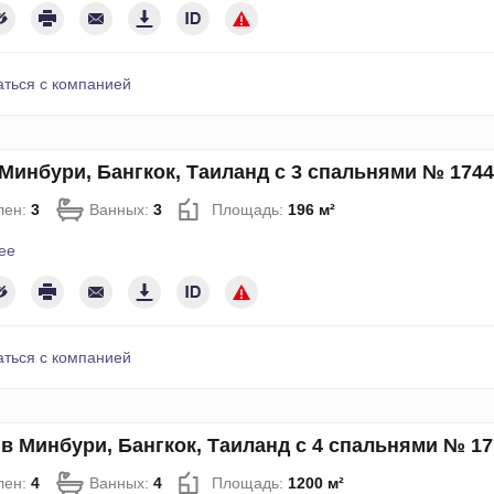
аться с компанией
Минбури, Бангкок, Таиланд с 3 спальнями № 1744
лен:
3
Ванных:
3
Площадь:
196 м²
ее
аться с компанией
в Минбури, Бангкок, Таиланд с 4 спальнями № 17
лен:
4
Ванных:
4
Площадь:
1200 м²