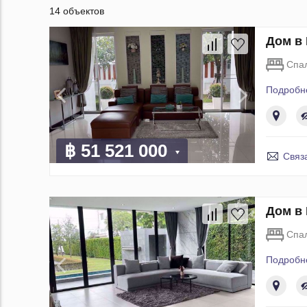
14 объектов
Дом в 
Спа
Подробн
฿ 51 521 000
Связ
Дом в 
Спа
Подробн