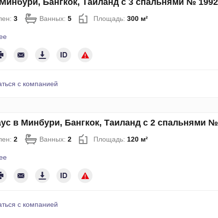
Минбури, Бангкок, Таиланд с 3 спальнями № 1992
лен:
3
Ванных:
5
Площадь:
300 м²
ее
аться с компанией
ус в Минбури, Бангкок, Таиланд с 2 спальнями №
лен:
2
Ванных:
2
Площадь:
120 м²
ее
аться с компанией