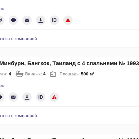
ее
аться с компанией
Минбури, Бангкок, Таиланд с 4 спальнями № 1993
лен:
4
Ванных:
4
Площадь:
500 м²
ее
аться с компанией