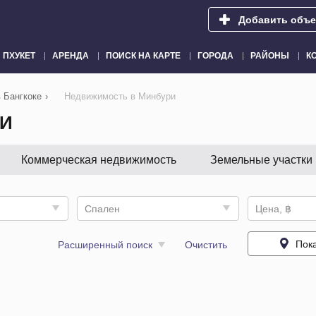
Добавить объе
ПХУКЕТ
АРЕНДА
ПОИСК НА КАРТЕ
ГОРОДА
РАЙОНЫ
К
 Бангкоке
›
Недвижимость в Минбури
РИ
Коммерческая недвижимость
Земельные участки
Спален
Цена, ฿
Пока
Расширенный поиск
Очистить