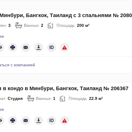
Минбури, Бангкок, Таиланд с 3 спальнями № 2080
лен:
3
Ванных:
2
Площадь:
200 м²
ее
аться с компанией
 в кондо в Минбури, Бангкок, Таиланд № 206367
нат:
Студия
Ванных:
1
Площадь:
22.9 м²
ее