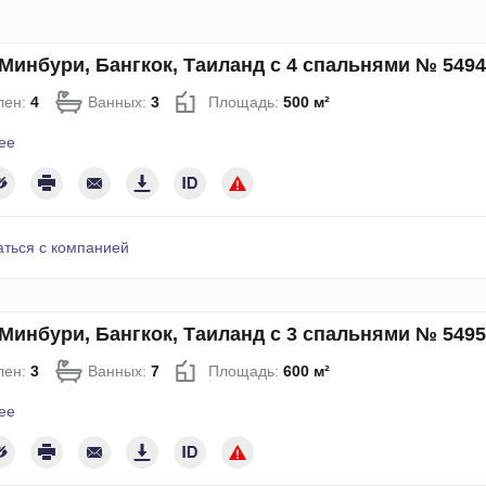
Минбури, Бангкок, Таиланд с 4 спальнями № 5494
лен:
4
Ванных:
3
Площадь:
500 м²
ее
аться с компанией
Минбури, Бангкок, Таиланд с 3 спальнями № 5495
лен:
3
Ванных:
7
Площадь:
600 м²
ее