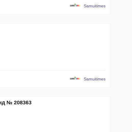
Samuitimes
Samuitimes
нд № 208363