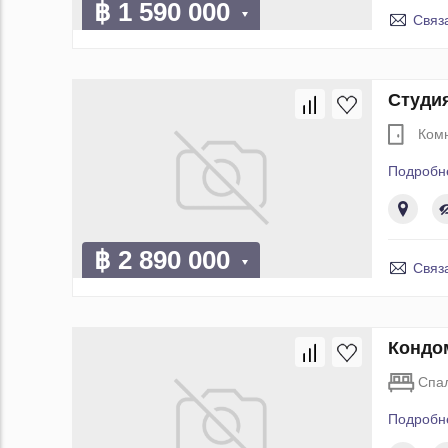
฿ 1 590 000
Связ
Студия
Ком
Подробн
฿ 2 890 000
Связ
Кондом
Спа
Подробн