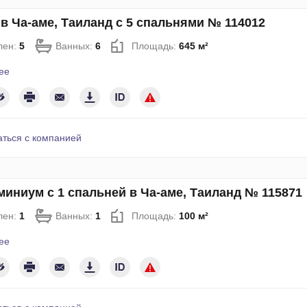
в Ча-аме, Таиланд с 5 спальнями № 114012
лен:
5
Ванных:
6
Площадь:
645 м²
ее
аться с компанией
иниум с 1 спальней в Ча-аме, Таиланд № 115871
лен:
1
Ванных:
1
Площадь:
100 м²
ее