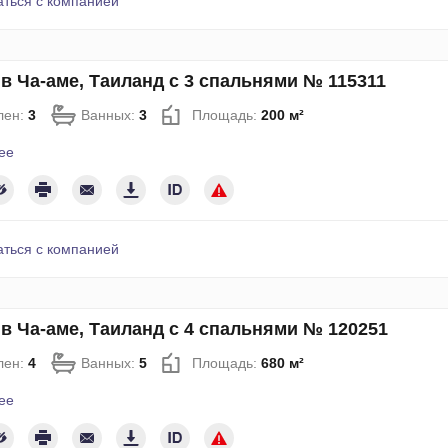
аться с компанией
в Ча-аме, Таиланд с 3 спальнями № 115311
лен:
3
Ванных:
3
Площадь:
200 м²
ее
аться с компанией
в Ча-аме, Таиланд с 4 спальнями № 120251
лен:
4
Ванных:
5
Площадь:
680 м²
ее