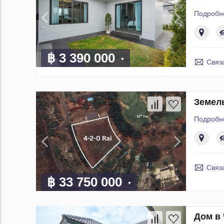
Подробн
฿ 3 390 000
Связ
Земель
Подробн
Связ
฿ 33 750 000
Дом в 