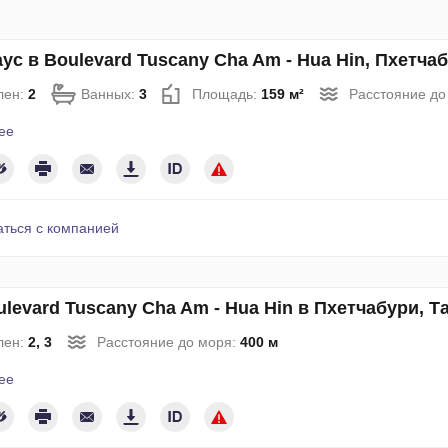
ус в Boulevard Tuscany Cha Am - Hua Hin, Пхетча
лен:
2
Ванных:
3
Площадь:
159 м²
Расстояние до
ее
аться с компанией
levard Tuscany Cha Am - Hua Hin в Пхетчабури, 
лен:
2, 3
Расстояние до моря:
400 м
ее