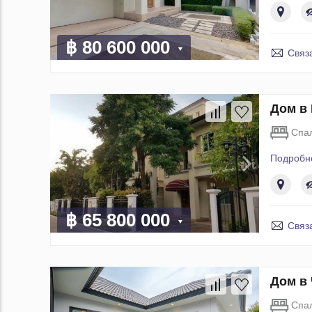
฿ 80 600 000
Связ
Дом в 
Спа
Подробн
฿ 65 800 000
Связ
Дом в 
Спа