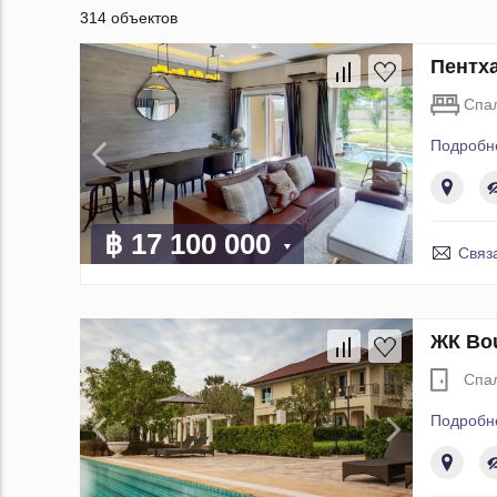
314 объектов
Пентха
Спа
Подробн
฿ 17 100 000
Связ
ЖК Bou
Спа
Подробн