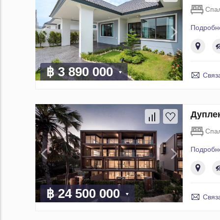
Спа
Подробн
฿ 3 890 000
Связ
Дуплек
Спа
Подробн
฿ 24 500 000
Связ