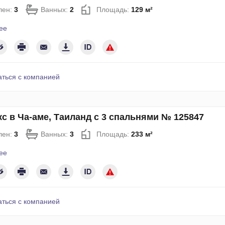
лен:
3
Ванных:
2
Площадь:
129 м²
ее
аться с компанией
с в Ча-аме, Таиланд с 3 спальнями № 125847
лен:
3
Ванных:
3
Площадь:
233 м²
ее
аться с компанией