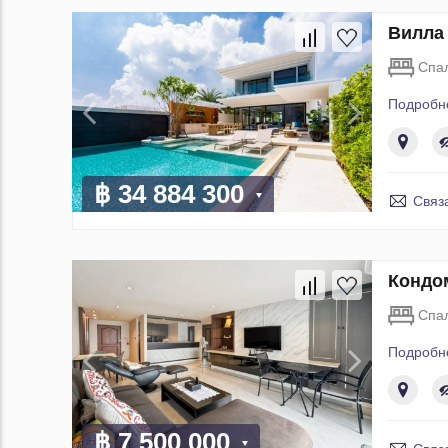
Вилла 
Спа
Подробн
฿ 34 884 300
Связ
Кондом
Спа
Подробн
฿ 7 500 000