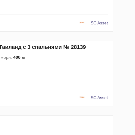
SC Asset
 Таиланд с 3 спальнями № 28139
 моря:
400 м
SC Asset