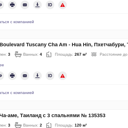
аться с компанией
Boulevard Tuscany Cha Am - Hua Hin, Пхетчабури,
лен:
3
Ванных:
4
Площадь:
267 м²
Расстояние до
ее
аться с компанией
Ча-аме, Таиланд с 3 спальнями № 135353
лен:
3
Ванных:
2
Площадь:
120 м²