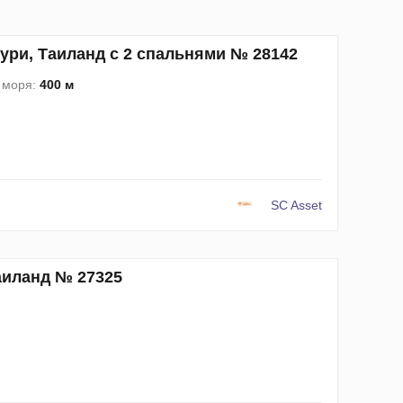
бури, Таиланд с 2 спальнями № 28142
 моря:
400 м
SC Asset
Таиланд № 27325