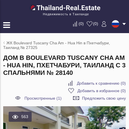
Недвижимость в Таиланде
(
0
)
(
0
)
ЖК Boulevard Tuscany Cha Am - Hua Hin в Пхетчабури,
Таиланд № 27325
ДОМ В BOULEVARD TUSCANY CHA AM
- HUA HIN, ПХЕТЧАБУРИ, ТАИЛАНД С 3
СПАЛЬНЯМИ № 28140
Добавить к сравнению
(
0
)
Добавить в избранное
(
0
)
Просмотренные (1)
Предложить свою цену
563