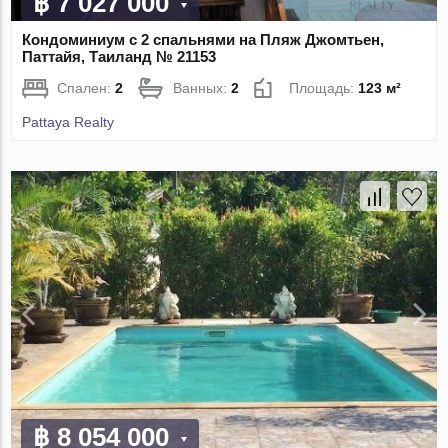
฿ 7 027 000
Кондоминиум с 2 спальнями на Пляж Джомтьен,
Паттайя, Таиланд № 21153
Спален:
2
Ванных:
2
Площадь:
123 м²
Pattaya Realty
฿ 8 054 000