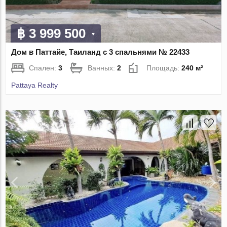
฿ 3 999 500
Дом в Паттайе, Таиланд с 3 спальнями № 22433
Спален:
3
Ванных:
2
Площадь:
240 м²
Pattaya Realty