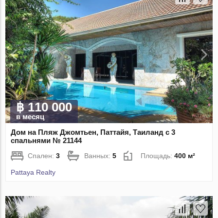
฿ 110 000
в месяц
Дом на Пляж Джомтьен, Паттайя, Таиланд с 3
спальнями № 21144
Спален:
3
Ванных:
5
Площадь:
400 м²
Pattaya Realty