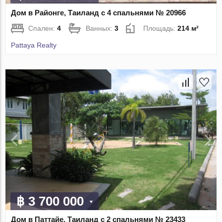
Дом в Районге, Таиланд с 4 спальнями № 20966
Спален:
4
Ванных:
3
Площадь:
214 м²
Pattaya Realty
฿ 3 700 000
Дом в Паттайе, Таиланд с 2 спальнями № 23433