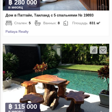
฿ 280 000
в месяц
Дом в Паттайе, Таиланд с 5 спальнями № 19893
Спален:
5
Ванных:
8
Площадь:
831 м²
Pattaya Realty
฿ 115 000
в месяц