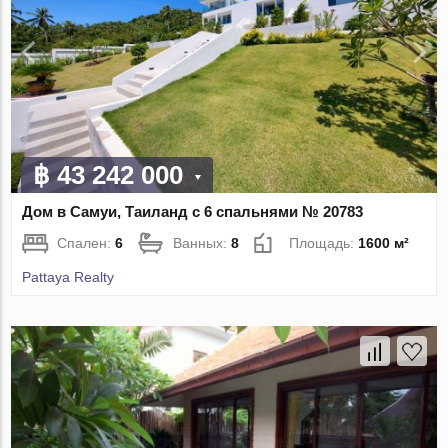
฿ 43 242 000
Дом в Самуи, Таиланд с 6 спальнями № 20783
Спален:
6
Ванных:
8
Площадь:
1600 м²
Pattaya Realty