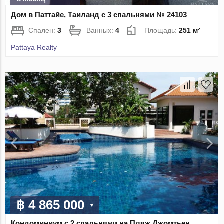
Дом в Паттайе, Таиланд с 3 спальнями № 24103
Спален:
3
Ванных:
4
Площадь:
251 м²
Pattaya Realty
฿ 4 865 000
Кондоминиум с 2 спальнями на Пляж Джомтьен,