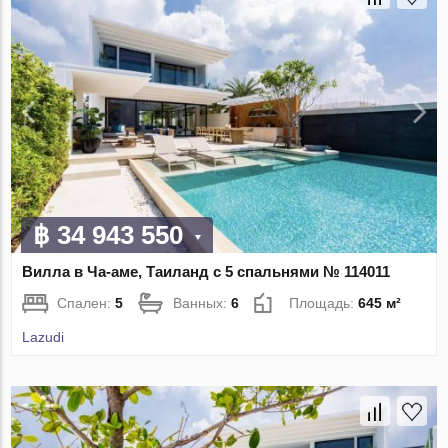
฿ 34 943 550
Вилла в Ча-аме, Таиланд с 5 спальнями № 114011
Спален:
5
Ванных:
6
Площадь:
645 м²
Lazudi