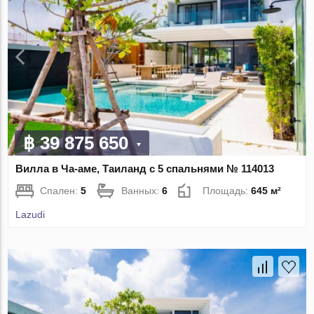
฿ 39 875 650
Вилла в Ча-аме, Таиланд с 5 спальнями № 114013
Спален:
5
Ванных:
6
Площадь:
645 м²
Lazudi