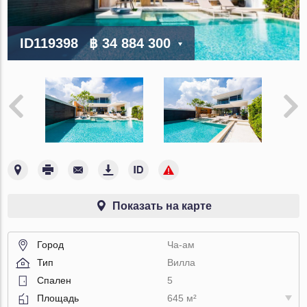
ID119398
฿ 34 884 300
Показать на карте
Город
Ча-ам
Тип
Вилла
Спален
5
Площадь
645 м²