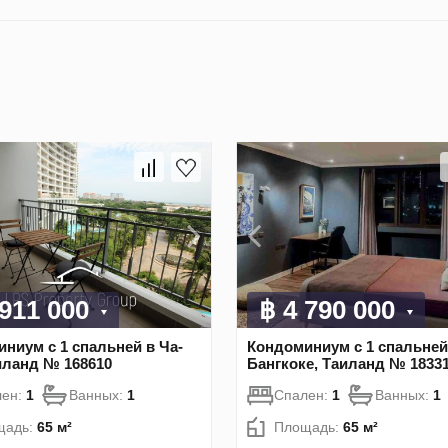
 911 000
฿ 4 790 000
ниум с 1 спальней в Ча-
Кондоминиум с 1 спальней
иланд № 168610
Бангкоке, Таиланд № 1833
лен:
1
Ванных:
1
Спален:
1
Ванных:
1
щадь:
65 м²
Площадь:
65 м²