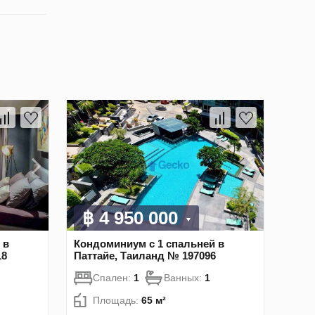
฿ 4 950 000
 в
Кондоминиум с 1 спальней в
18
Паттайе, Таиланд № 197096
Спален:
1
Ванных:
1
Площадь:
65 м²