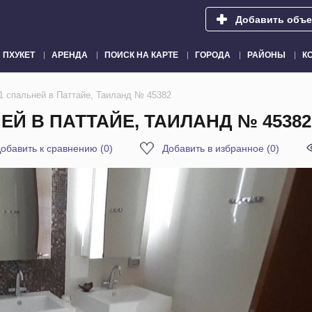
Добавить объе
ПХУКЕТ
АРЕНДА
ПОИСК НА КАРТЕ
ГОРОДА
РАЙОНЫ
К
1 спальней в Паттайе, Таиланд № 45382
Й В ПАТТАЙЕ, ТАИЛАНД № 45382
обавить к сравнению
(
0
)
Добавить в избранное
(
0
)