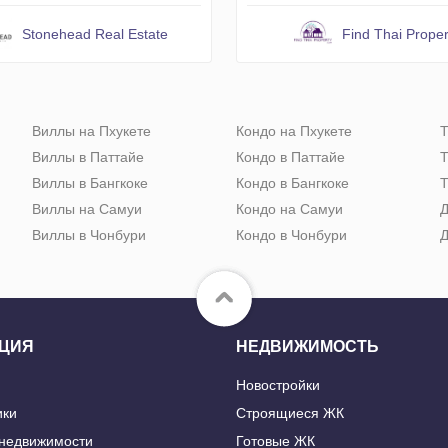
Stonehead Real Estate
Find Thai Proper
Виллы на Пхукете
Кондо на Пхукете
Т
Виллы в Паттайе
Кондо в Паттайе
Т
Виллы в Бангкоке
Кондо в Бангкоке
Т
Виллы на Самуи
Кондо на Самуи
Д
Виллы в Чонбури
Кондо в Чонбури
Д
ЦИЯ
НЕДВИЖИМОСТЬ
Новостройки
ики
Строящиеся ЖК
 недвижимости
Готовые ЖК