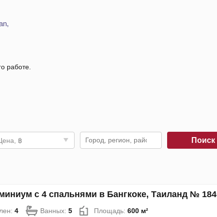
an,
го работе.
Поис
Цена, ฿
миниум с 4 спальнями в Бангкоке, Таиланд № 184
лен:
4
Ванных:
5
Площадь:
600 м²