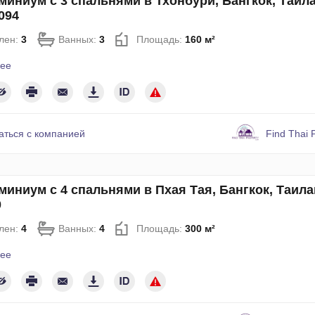
миниум с 3 спальнями в Тхонбури, Бангкок, Таил
094
лен:
3
Ванных:
3
Площадь:
160 м²
ее
аться с компанией
Find Thai 
миниум с 4 спальнями в Пхая Тая, Бангкок, Таил
0
лен:
4
Ванных:
4
Площадь:
300 м²
ее