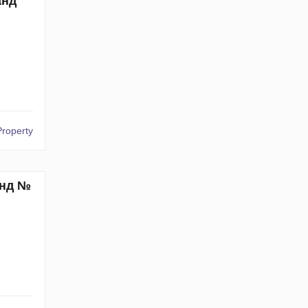
анд
Property
анд №