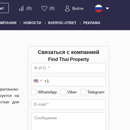
кт
(
0
)
(
0
)
Войти
ОМПАНИИ
НОВОСТИ
ВОПРОС-ОТВЕТ
РЕКЛАМА
Связаться с компанией
Find Thai Property
ританско-
WhatsApp
Viber
Telegram
руется на
остью для