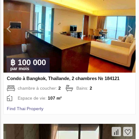
฿ 100 000
par mois
Condo à Bangkok, Thaïlande, 2 chambres № 184121
chambre à coucher:
2
Bains:
2
Espace de vie:
107 m²
Find Thai Property