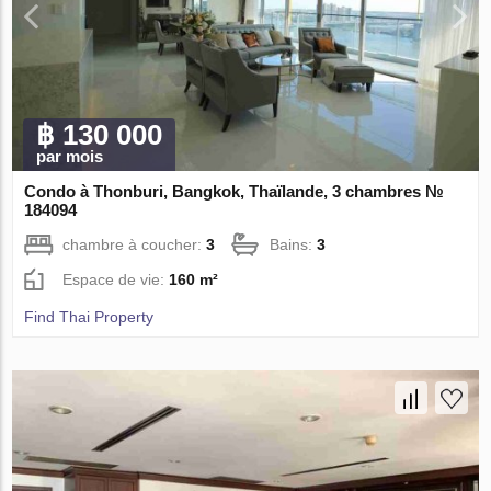
฿ 130 000
par mois
Condo à Thonburi, Bangkok, Thaïlande, 3 chambres №
184094
chambre à coucher:
3
Bains:
3
Espace de vie:
160 m²
Find Thai Property