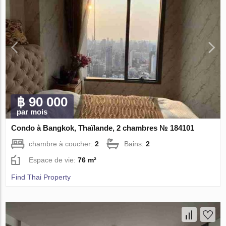
฿ 90 000
par mois
Condo à Bangkok, Thaïlande, 2 chambres № 184101
chambre à coucher:
2
Bains:
2
Espace de vie:
76 m²
Find Thai Property