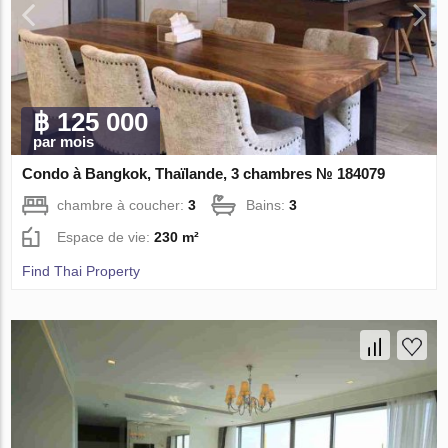
฿ 125 000
par mois
Condo à Bangkok, Thaïlande, 3 chambres № 184079
chambre à coucher:
3
Bains:
3
Espace de vie:
230 m²
Find Thai Property