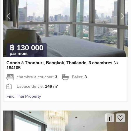
฿ 130 000
par mois
Condo à Thonburi, Bangkok, Thaïlande, 3 chambres №
184105
chambre à coucher:
3
Bains:
3
Espace de vie:
146 m²
Find Thai Property