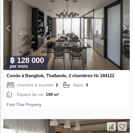
฿ 128 000
par mois
Condo à Bangkok, Thaïlande, 2 chambres № 184122
chambre à coucher:
2
Bains:
3
Espace de vie:
108 m²
Find Thai Property