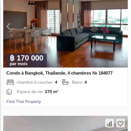
฿ 170 000
par mois
Condo à Bangkok, Thaïlande, 4 chambres № 184077
chambre à coucher:
4
Bains:
4
Espace de vie:
270 m²
Find Thai Property