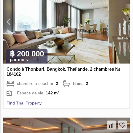
฿ 200 000
par mois
Condo à Thonburi, Bangkok, Thaïlande, 2 chambres №
184102
chambre à coucher:
2
Bains:
2
Espace de vie:
142 m²
Find Thai Property