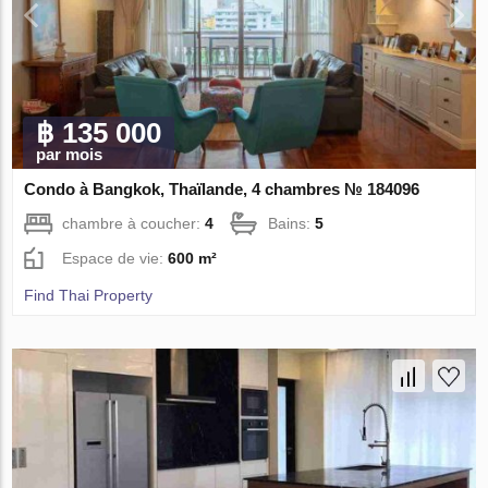
฿ 135 000
par mois
Condo à Bangkok, Thaïlande, 4 chambres № 184096
chambre à coucher:
4
Bains:
5
Espace de vie:
600 m²
Find Thai Property