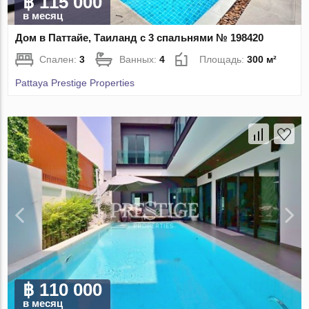
฿ 115 000
в месяц
Дом в Паттайе, Таиланд с 3 спальнями № 198420
Спален:
3
Ванных:
4
Площадь:
300 м²
Pattaya Prestige Properties
฿ 110 000
в месяц