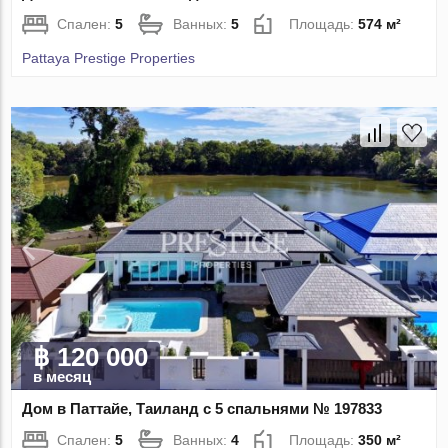
Спален:
5
Ванных:
5
Площадь:
574 м²
Pattaya Prestige Properties
฿ 120 000
в месяц
Дом в Паттайе, Таиланд с 5 спальнями № 197833
Спален:
5
Ванных:
4
Площадь:
350 м²