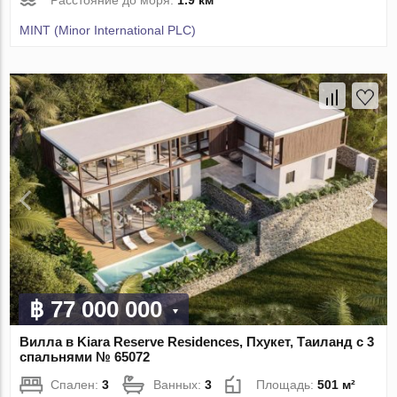
Расстояние до моря:
1.9 км
MINT (Minor International PLC)
฿ 77 000 000
Вилла в Kiara Reserve Residences, Пхукет, Таиланд с 3
спальнями № 65072
Спален:
3
Ванных:
3
Площадь:
501 м²