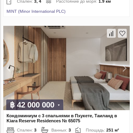
Спален:
3, 4
Расстояние до моря:
1.9 км
MINT (Minor International PLC)
฿ 42 000 000
Кондоминиум с 3 спальнями в Пхукете, Таиланд в
Kiara Reserve Residences № 65075
Спален:
3
Ванных:
3
Площадь:
251 м²