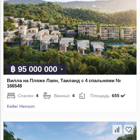
฿ 95 000 000
Вилла на Пляже Лаян, Таиланд с 4 спальнями №
166548
Спален:
4
Ванных:
4
Площадь:
655 м²
Keller Henson