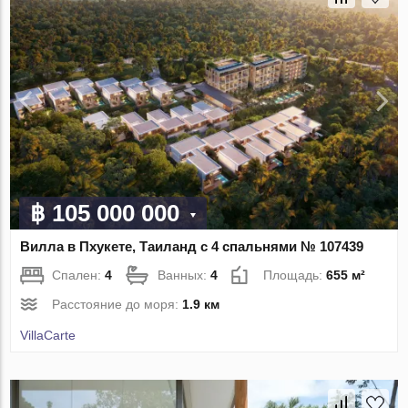
฿ 105 000 000
Вилла в Пхукете, Таиланд с 4 спальнями № 107439
Спален:
4
Ванных:
4
Площадь:
655 м²
Расстояние до моря:
1.9 км
VillaСarte