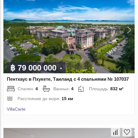
฿ 79 000 000
Пентхаус в Пхукете, Таиланд с 4 спальнями № 107037
Спален:
4
Ванных:
4
Площадь:
832 м²
Расстояние до моря:
15 км
VillaСarte