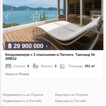
฿ 29 900 000
Кондоминиум с 3 спальнями в Патонге, Таиланд №
209512
Спален:
3
Ванных:
3
Площадь:
251 м²
Home in Phuket
Недвижимость на Пхукете
Квартиры на Пхукете
Недвижимость в Паттайе
Квартиры в Паттайе