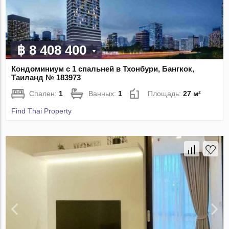
฿ 8 408 400
Кондоминиум с 1 спальней в Тхонбури, Бангкок,
Таиланд № 183973
Спален:
1
Ванных:
1
Площадь:
27 м²
Find Thai Property