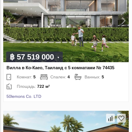
฿ 57 519 000
Вилла в Ко-Каео, Таиланд с 5 комнатами № 74435
Комнат:
5
Спален:
4
Ванных:
5
Площадь:
722 м²
50lemons Co. LTD