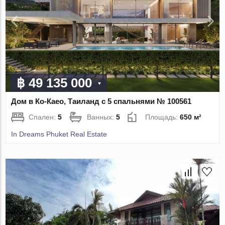
฿ 49 135 000
Дом в Ко-Каео, Таиланд с 5 спальнями № 100561
Спален:
5
Ванных:
5
Площадь:
650 м²
In Dreams Phuket Real Estate