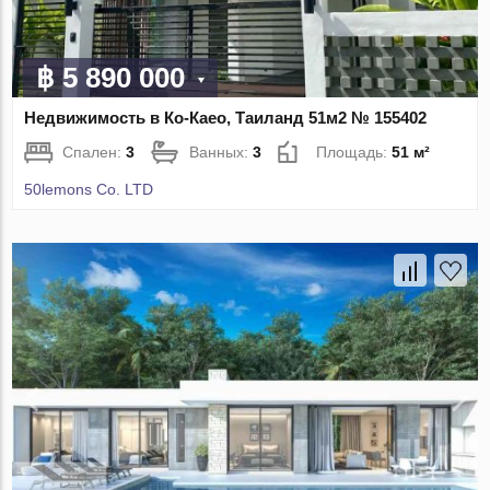
฿ 5 890 000
Недвижимость в Ко-Каео, Таиланд 51м2 № 155402
Спален:
3
Ванных:
3
Площадь:
51 м²
50lemons Co. LTD