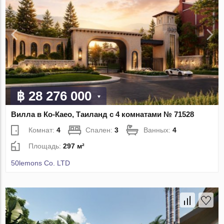
฿ 28 276 000
Вилла в Ко-Каео, Таиланд с 4 комнатами № 71528
Комнат:
4
Спален:
3
Ванных:
4
Площадь:
297 м²
50lemons Co. LTD