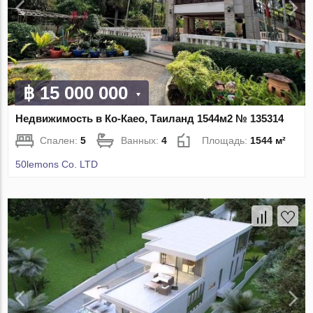
฿ 15 000 000
Недвижимость в Ко-Каео, Таиланд 1544м2 № 135314
Спален:
5
Ванных:
4
Площадь:
1544 м²
50lemons Co. LTD