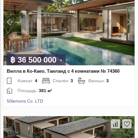
฿ 36 500 000
Вилла в Ко-Каео, Таиланд с 4 комнатами № 74360
Комнат:
4
Спален:
3
Ванных:
3
Площадь:
381 м²
50lemons Co. LTD