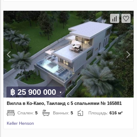
฿ 25 900 000
Вилла в Ко-Каео, Таиланд с 5 спальнями № 165881
Спален:
5
Ванных:
5
Площадь:
616 м²
Keller Henson