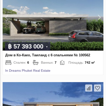
฿ 57 393 000
Дом в Ко-Каео, Таиланд с 6 спальнями № 100562
Спален:
6
Ванных:
7
Площадь:
742 м²
In Dreams Phuket Real Estate