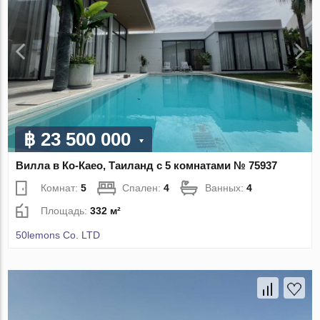
฿ 23 500 000
Вилла в Ко-Каео, Таиланд с 5 комнатами № 75937
Комнат:
5
Спален:
4
Ванных:
4
Площадь:
332 м²
50lemons Co. LTD