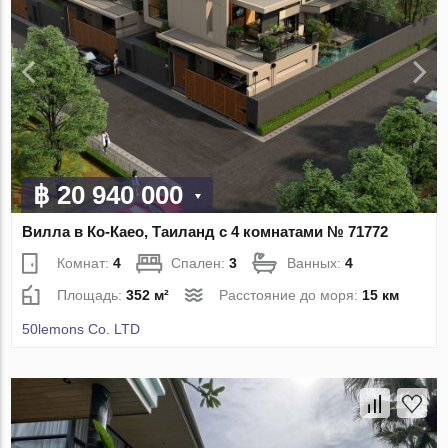
฿ 20 940 000
Вилла в Ко-Каео, Таиланд с 4 комнатами № 71772
Комнат:
4
Спален:
3
Ванных:
4
Площадь:
352 м²
Расстояние до моря:
15 км
50lemons Co. LTD