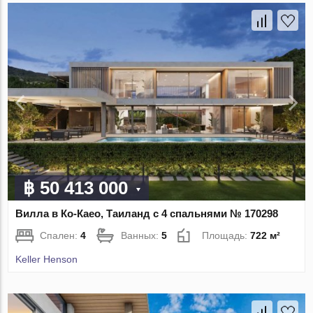
฿ 50 413 000
Вилла в Ко-Каео, Таиланд с 4 спальнями № 170298
Спален:
4
Ванных:
5
Площадь:
722 м²
Keller Henson