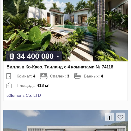
฿ 34 400 000
Вилла в Ко-Каео, Таиланд с 4 комнатами № 74118
Комнат:
4
Спален:
3
Ванных:
4
Площадь:
418 м²
50lemons Co. LTD