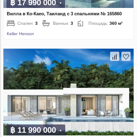
฿ 17 990 000
Вилла в Ко-Каео, Таиланд с 3 спальнями № 165860
Спален:
3
Ванных:
3
Площадь:
360 м²
Keller Henson
฿ 11 990 000