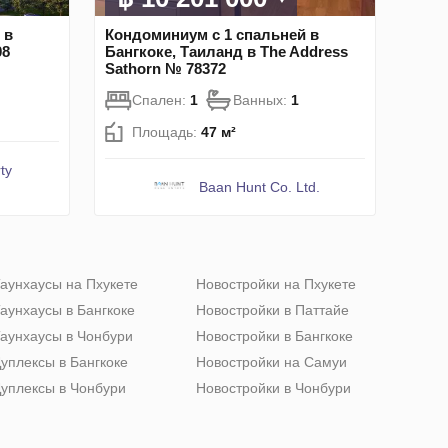
 в
Кондоминиум с 1 спальней в
08
Бангкоке, Таиланд в The Address
Sathorn № 78372
Спален:
1
Ванных:
1
Площадь:
47 м²
ty
Baan Hunt Co. Ltd.
аунхаусы на Пхукете
Новостройки на Пхукете
аунхаусы в Бангкоке
Новостройки в Паттайе
аунхаусы в Чонбури
Новостройки в Бангкоке
уплексы в Бангкоке
Новостройки на Самуи
уплексы в Чонбури
Новостройки в Чонбури