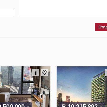
Отп
0 500 000
฿ 10 215 892