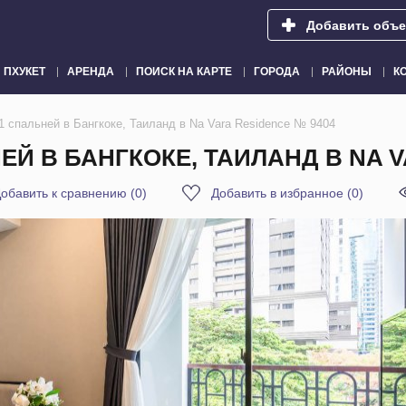
Добавить объе
ПХУКЕТ
АРЕНДА
ПОИСК НА КАРТЕ
ГОРОДА
РАЙОНЫ
К
 спальней в Бангкоке, Таиланд в Na Vara Residence № 9404
Й В БАНГКОКЕ, ТАИЛАНД В NA V
обавить к сравнению
(
0
)
Добавить в избранное
(
0
)