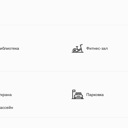
иблиотека
Фитнес-зал
храна
Парковка
ассейн