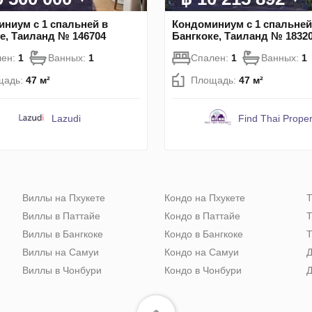
ниум с 1 спальней в
Кондоминиум с 1 спальней
е, Таиланд № 146704
Бангкоке, Таиланд № 1832
лен:
1
Ванных:
1
Спален:
1
Ванных:
1
щадь:
47 м²
Площадь:
47 м²
Lazudi
Find Thai Proper
Виллы на Пхукете
Кондо на Пхукете
Т
Виллы в Паттайе
Кондо в Паттайе
Т
Виллы в Бангкоке
Кондо в Бангкоке
Т
Виллы на Самуи
Кондо на Самуи
Д
Виллы в Чонбури
Кондо в Чонбури
Д