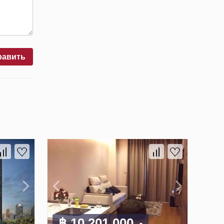
равить
฿ 10 201 000