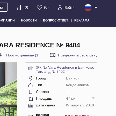
кт
(
0
)
(
0
)
Войти
ОМПАНИИ
НОВОСТИ
ВОПРОС-ОТВЕТ
РЕКЛАМА
ARA RESIDENCE № 9404
Просмотренные (1)
Предложить свою цену
ЖК Na Vara Residence в Бангкоке,
Таиланд № 9402
Город
Бангкок
Тип
Кондоминиум
Спален
1
Площадь
47 м²
Дата сдачи
IV квартал, 2018
полная