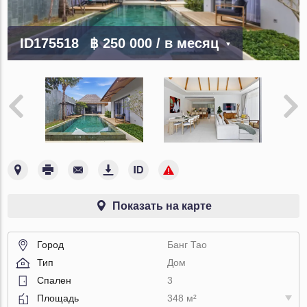
ID175518
฿ 250 000
/ в месяц
Показать на карте
Город
Банг Тао
Тип
Дом
Спален
3
Площадь
348 м²