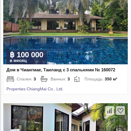
฿ 100 000
в месяц
Дом в Чиангмае, Таиланд с 3 спальнями № 160072
Спален:
3
Ванных:
3
Площадь:
350 м²
Properties ChiangMai Co., Ltd.