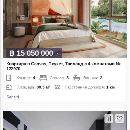
฿ 15 050 000
Квартира в Canvas, Пхукет, Таиланд с 4 комнатами №
122970
Комнат:
4
Спален:
3
Ванных:
2
Площадь:
80.5 м²
Расстояние до моря:
1 км
Sansiri