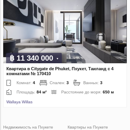
฿ 11 340 000
Квартира в Citygate de Phuket, Пхукет, Таиланд с 4
комнатами № 170410
Комнат:
4
Спален:
3
Ванных:
3
Площадь:
84 м²
Расстояние до моря:
650 м
Wallaya Willas
Недвижимость на Пхукете
Квартиры на Пхукете