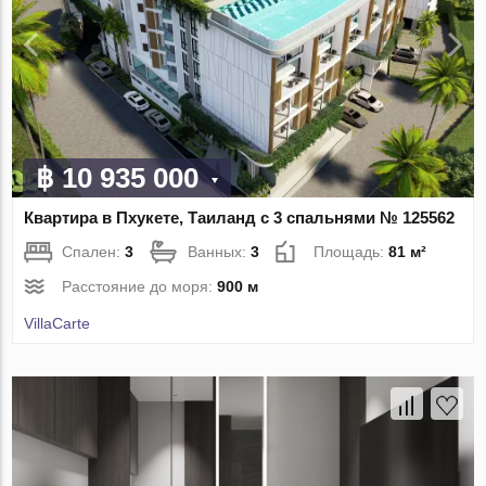
฿ 10 935 000
Квартира в Пхукете, Таиланд с 3 спальнями № 125562
Спален:
3
Ванных:
3
Площадь:
81 м²
Расстояние до моря:
900 м
VillaСarte