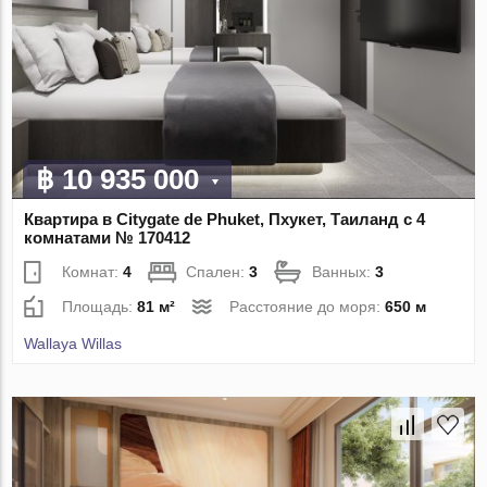
฿ 10 935 000
Квартира в Citygate de Phuket, Пхукет, Таиланд с 4
комнатами № 170412
Комнат:
4
Спален:
3
Ванных:
3
Площадь:
81 м²
Расстояние до моря:
650 м
Wallaya Willas