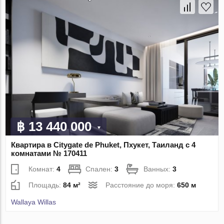
฿ 13 440 000
Квартира в Citygate de Phuket, Пхукет, Таиланд с 4
комнатами № 170411
Комнат:
4
Спален:
3
Ванных:
3
Площадь:
84 м²
Расстояние до моря:
650 м
Wallaya Willas