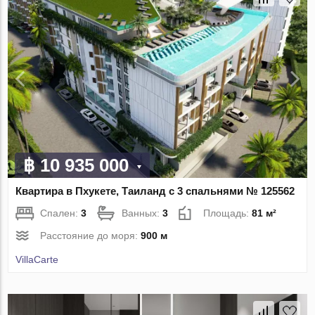
฿ 10 935 000
Квартира в Пхукете, Таиланд с 3 спальнями № 125562
Спален:
3
Ванных:
3
Площадь:
81 м²
Расстояние до моря:
900 м
VillaСarte