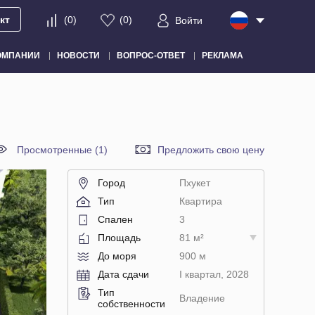
кт
(
0
)
(
0
)
Войти
ОМПАНИИ
НОВОСТИ
ВОПРОС-ОТВЕТ
РЕКЛАМА
Просмотренные (1)
Предложить свою цену
Город
Пхукет
Тип
Квартира
Спален
3
Площадь
81 м²
До моря
900 м
Дата сдачи
I квартал, 2028
Тип
Владение
собственности