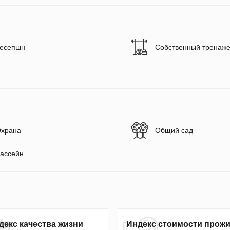
есепшн
Собственный тренаже
храна
Общий сад
ассейн
декс качества жизни
Индекс стоимости прож