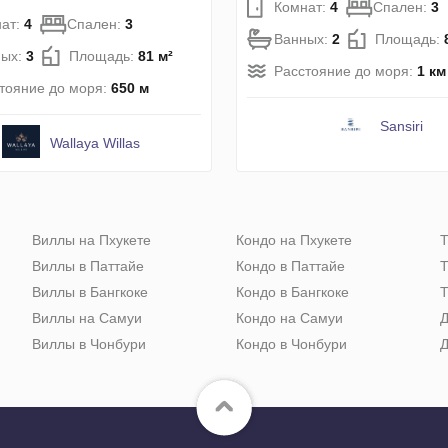
Комнат:
4
Спален:
3
ат:
4
Спален:
3
Ванных:
2
Площадь:
ных:
3
Площадь:
81 м²
Расстояние до моря:
1 км
тояние до моря:
650 м
Sansiri
Wallaya Willas
Виллы на Пхукете
Кондо на Пхукете
Т
Виллы в Паттайе
Кондо в Паттайе
Т
Виллы в Бангкоке
Кондо в Бангкоке
Т
Виллы на Самуи
Кондо на Самуи
Д
Виллы в Чонбури
Кондо в Чонбури
Д