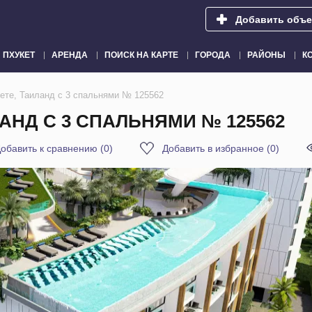
Добавить объе
ПХУКЕТ
АРЕНДА
ПОИСК НА КАРТЕ
ГОРОДА
РАЙОНЫ
К
кете, Таиланд с 3 спальнями № 125562
ЛАНД С 3 СПАЛЬНЯМИ № 125562
обавить к сравнению
(
0
)
Добавить в избранное
(
0
)