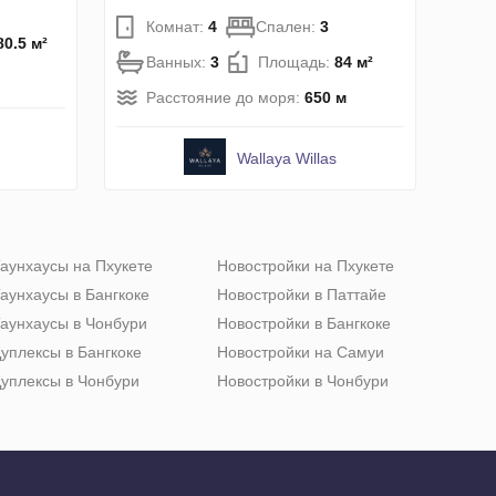
Комнат:
4
Спален:
3
80.5 м²
Ванных:
3
Площадь:
84 м²
Расстояние до моря:
650 м
Wallaya Willas
аунхаусы на Пхукете
Новостройки на Пхукете
аунхаусы в Бангкоке
Новостройки в Паттайе
аунхаусы в Чонбури
Новостройки в Бангкоке
уплексы в Бангкоке
Новостройки на Самуи
уплексы в Чонбури
Новостройки в Чонбури