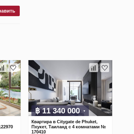
равить
฿ 11 340 000
Квартира в Citygate de Phuket,
122970
Пхукет, Таиланд с 4 комнатами №
170410