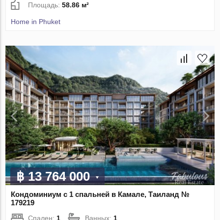
Площадь:
58.86 м²
Home in Phuket
฿ 13 764 000
Кондоминиум с 1 спальней в Камале, Таиланд №
179219
Спален:
1
Ванных:
1