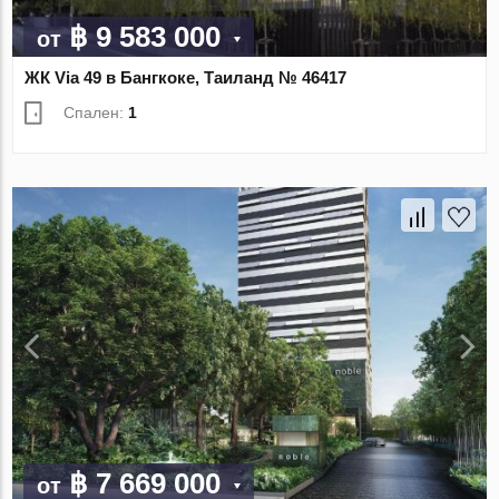
฿ 9 583 000
от
ЖК Via 49 в Бангкоке, Таиланд № 46417
Спален:
1
฿ 7 669 000
от