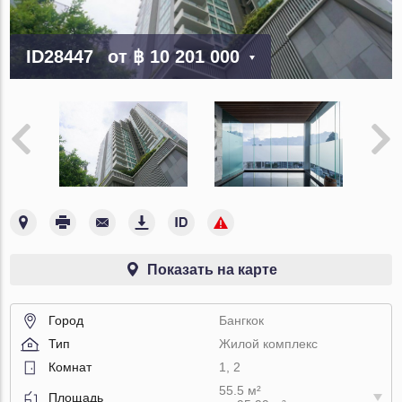
ID28447
от
฿ 10 201 000
Показать на карте
Город
Бангкок
Тип
Жилой комплекс
Комнат
1, 2
55.5 м²
Площадь