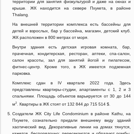
территории для занятия физкультурой и даже на окнах и
крыше. ЖК находится на севере Пхукета, в районе
Thalang.
На внешней территории комплекса есть бассейны для
детей и взрослых, бар у бассейна, магазин, детский клуб.
ЖК расположен в 800 метрах от моря.
Внутри здания есть детская игровая комната, бар,
прачечная, кондитерская, ресторан, аптеки, спа-салон,
салон красоты, зал для занятий йогой и пилатесом,
фитнес-центр. Кроме того, в ЖК имеется подземная
парковка.
Комплекс сдан в IV квартале 2022 года. Здесь
представлены квартиры-студии, апартаменты с 1, 2 и 3
спальнями. Площадь объектов варьируется от 30 до 144
2
м
. Квартиры в ЖК стоят от 132 844 до 715 514 $.
Создатели ЖК City Life Condominium в районе Kathu, на
Пхукете, сознательно придали внешнему виду зданий
хаотический вид. Декоративные линии на домах тянутся,
кажется, беспорядочно: пересекаются и образуют ромбы,