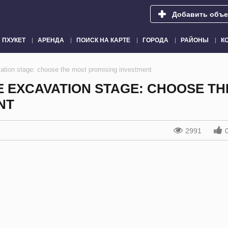
Добавить объе
ПХУКЕТ
АРЕНДА
ПОИСК НА КАРТЕ
ГОРОДА
РАЙОНЫ
К
vation stage: choose the most promising investment
E EXCAVATION STAGE: CHOOSE TH
NT
2991