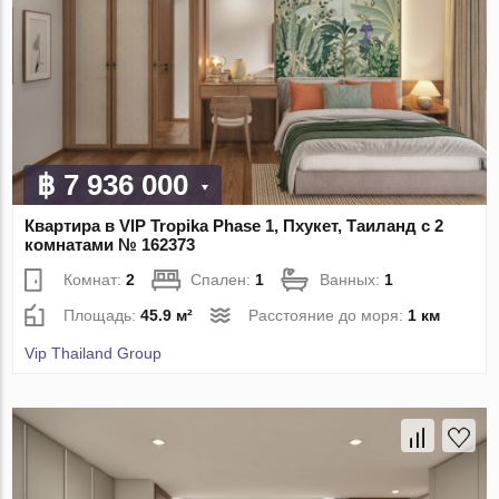
฿ 7 936 000
Квартира в VIP Tropika Phase 1, Пхукет, Таиланд с 2
комнатами № 162373
Комнат:
2
Спален:
1
Ванных:
1
Площадь:
45.9 м²
Расстояние до моря:
1 км
Vip Thailand Group