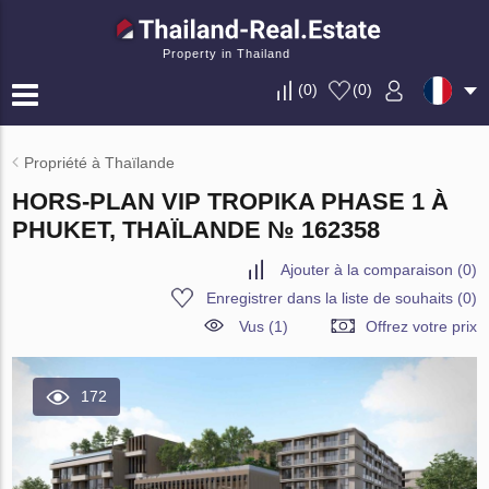
Property in Thailand
(
0
)
(
0
)
Propriété à Thaïlande
HORS-PLAN VIP TROPIKA PHASE 1 À
PHUKET, THAÏLANDE № 162358
Ajouter à la comparaison
(
0
)
Enregistrer dans la liste de souhaits
(
0
)
Vus (1)
Offrez votre prix
172