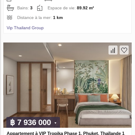
Bains:
3
Espace de vie:
89.92 m²
Distance à la mer:
1 km
Vip Thailand Group
฿ 7 936 000
Appartement à VIP Tropika Phase 1, Phuket, Thaïlande 1