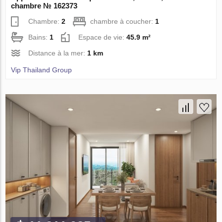
chambre № 162373
Chambre:
2
chambre à coucher:
1
Bains:
1
Espace de vie:
45.9 m²
Distance à la mer:
1 km
Vip Thailand Group