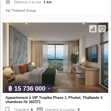
Distance à la mer:
1 km
Vip Thailand Group
฿ 15 736 000
Appartement à VIP Tropika Phase 1, Phuket, Thaïlande 3
chambres № 162371
Chambre:
4
chambre à coucher:
3