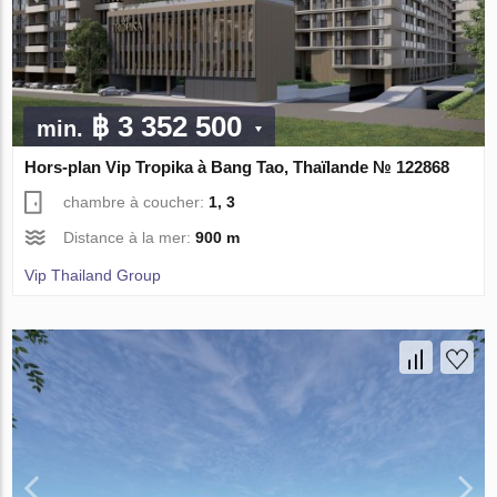
฿ 3 352 500
min.
Hors-plan Vip Tropika à Bang Tao, Thaïlande № 122868
chambre à coucher:
1, 3
Distance à la mer:
900 m
Vip Thailand Group