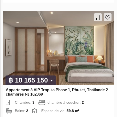
฿ 10 165 150
Appartement à VIP Tropika Phase 1, Phuket, Thaïlande 2
chambres № 162369
Chambre:
3
chambre à coucher:
2
Bains:
2
Espace de vie:
59.8 m²