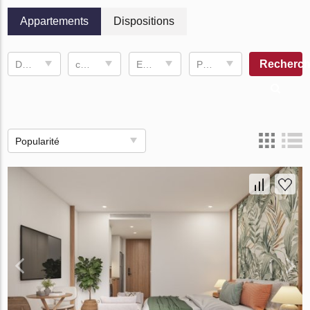
Appartements
Dispositions
Recherch
Date d'achèvement
chambre à coucher
Espace de vie
Prix, ฿
Popularité