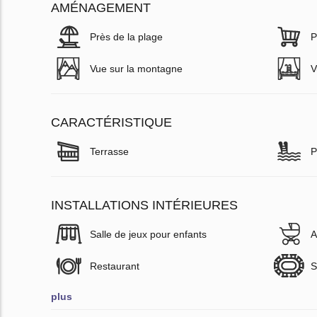
AMÉNAGEMENT
Près de la plage
P
Vue sur la montagne
V
CARACTÉRISTIQUE
Terrasse
P
INSTALLATIONS INTÉRIEURES
Salle de jeux pour enfants
A
Restaurant
S
plus