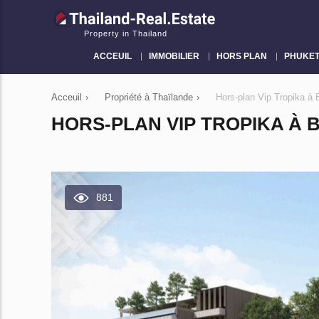
Property in Thailand
ACCEUIL
IMMOBILIER
HORS PLAN
PHUKE
Acceuil
›
Propriété à Thaïlande
›
Hors-plan Vip Tropika à
HORS-PLAN VIP TROPIKA À 
881