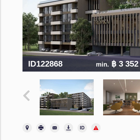
ID122868
฿ 3 352
min.