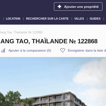
Ajouter une propriété
T
LOCATION
RECHERCHER SUR LA CARTE
VILLES
GUIDES
 Bang Tao, Thaïlande № 122868
BANG TAO, THAÏLANDE № 122868
Ajouter à la comparaison
(
0
)
Enregistrer dans la liste 