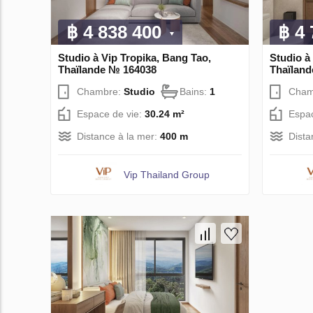
฿ 4 838 400
฿ 4
Studio à Vip Tropika, Bang Tao,
Studio à
Thaïlande № 164038
Thaïlan
Chambre:
Studio
Bains:
1
Cham
Espace de vie:
30.24 m²
Espac
Distance à la mer:
400 m
Dista
Vip Thailand Group