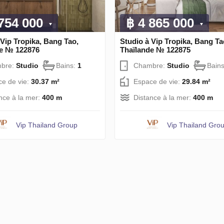
 754 000
฿ 4 865 000
 Vip Tropika, Bang Tao,
Studio à Vip Tropika, Bang Ta
de № 122876
Thaïlande № 122875
bre:
Studio
Bains:
1
Chambre:
Studio
Bain
e de vie:
30.37 m²
Espace de vie:
29.84 m²
nce à la mer:
400 m
Distance à la mer:
400 m
Vip Thailand Group
Vip Thailand Gro