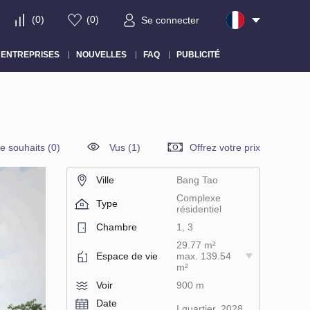
(
0
)
(
0
)
Se connecter
ENTREPRISES
NOUVELLES
FAQ
PUBLICITÉ
de souhaits
(
0
)
Vus (1)
Offrez votre prix
Ville
Bang Tao
Complexe
Type
résidentiel
Chambre
1, 3
29.77 m²
Espace de vie
max. 139.54
m²
Voir
900 m
Date
I quartier, 2028