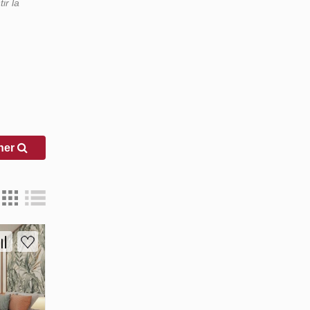
ir la
her