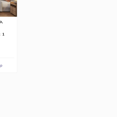
o,
s:
1
up