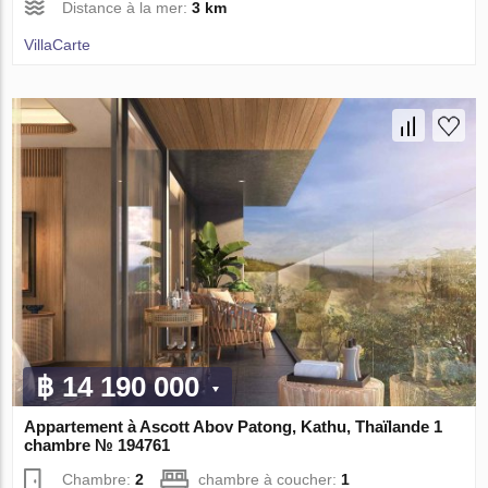
Distance à la mer:
3 km
VillaСarte
฿ 14 190 000
Appartement à Ascott Abov Patong, Kathu, Thaïlande 1
chambre № 194761
Chambre:
2
chambre à coucher:
1