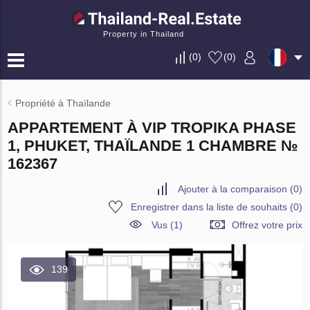
Property in Thailand
(
0
)
(
0
)
Propriété à Thaïlande
APPARTEMENT À VIP TROPIKA PHASE
1, PHUKET, THAÏLANDE 1 CHAMBRE №
162367
Ajouter à la comparaison
(
0
)
Enregistrer dans la liste de souhaits
(
0
)
Vus (1)
Offrez votre prix
139