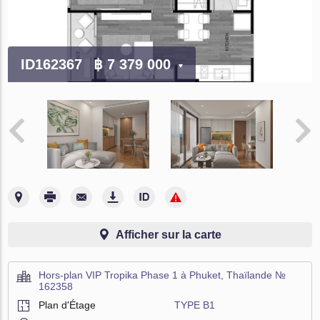
ID162367
฿ 7 379 000
Afficher sur la carte
Hors-plan VIP Tropika Phase 1 à Phuket, Thaïlande №
162358
Plan d'Étage
TYPE B1