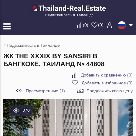
Недвижимость в Таиланде
(
0
)
(
0
)
Недвижимость в Таиланде
ЖК THE XXXIX BY SANSIRI В
БАНГКОКЕ, ТАИЛАНД № 44808
Добавить к сравнению
(
0
)
Добавить в избранное
(
0
)
Просмотренные (1)
Предложить свою цену
370