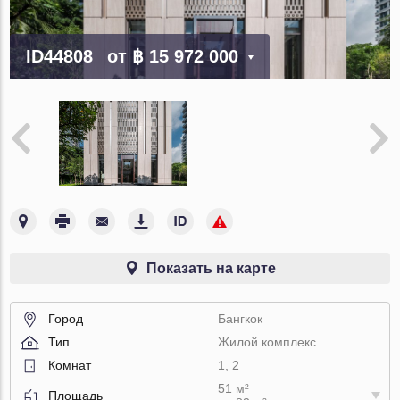
ID44808
от
฿ 15 972 000
Показать на карте
Город
Бангкок
Тип
Жилой комплекс
Комнат
1, 2
51 м²
Площадь