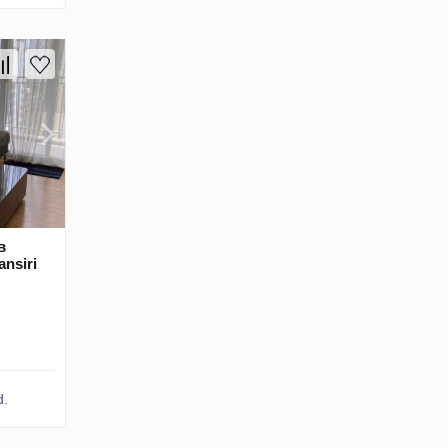
в
ansiri
d.