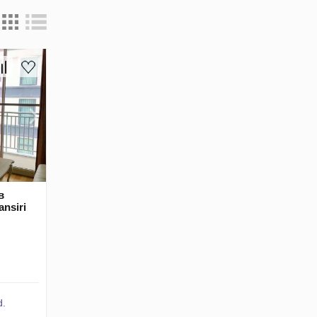
в
ansiri
d.