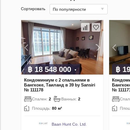
Сортировать
По популярности
฿ 18 548 000
฿ 1
Кондоминиум с 2 спальнями в
Кондоми
Бангкоке, Таиланд в 39 by Sansiri
Бангкоке
№ 111178
№ 11117
Спален:
2
Ванных:
2
Спал
Площадь:
80 м²
Площ
Baan Hunt Co. Ltd.