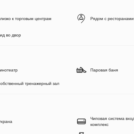
лизко к торговым центрам
Рядом с ресторанами
ид во двор
инотеатр
Паровая баня
обственный тренажерный зал
Чиповая система вход
храна
комплекс