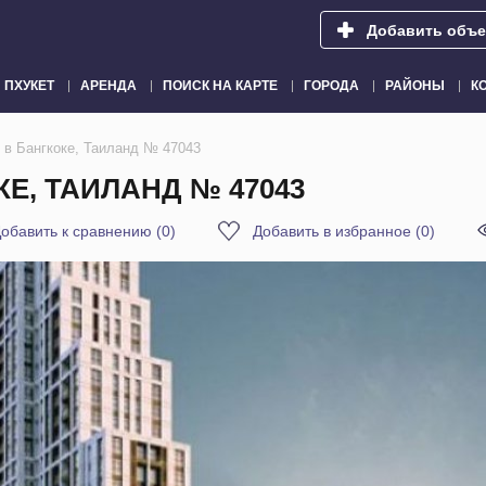
Добавить объе
ПХУКЕТ
АРЕНДА
ПОИСК НА КАРТЕ
ГОРОДА
РАЙОНЫ
К
i в Бангкоке, Таиланд № 47043
КЕ, ТАИЛАНД № 47043
обавить к сравнению
(
0
)
Добавить в избранное
(
0
)