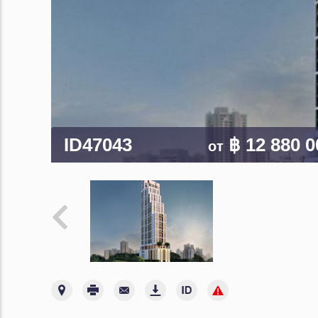
ID47043
฿ 12 880 
от