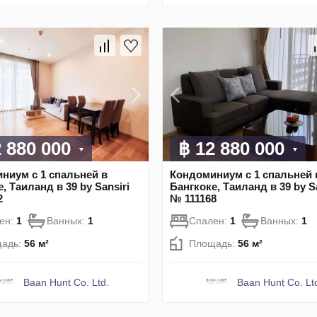
2 880 000
฿ 12 880 000
ниум с 1 спальней в
Кондоминиум с 1 спальней 
, Таиланд в 39 by Sansiri
Бангкоке, Таиланд в 39 by S
2
№ 111168
ен:
1
Ванных:
1
Спален:
1
Ванных:
1
адь:
56 м²
Площадь:
56 м²
Baan Hunt Co. Ltd.
Baan Hunt Co. Lt