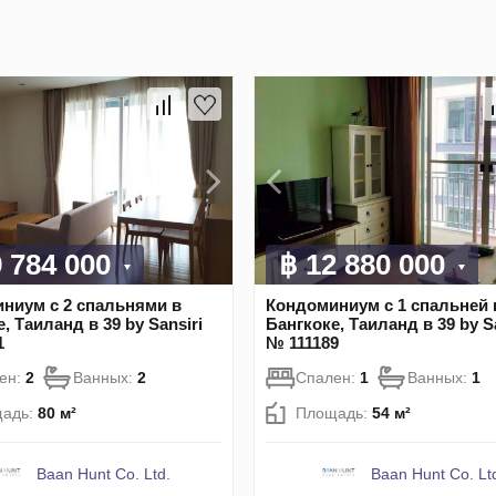
9 784 000
฿ 12 880 000
ниум с 2 спальнями в
Кондоминиум с 1 спальней 
, Таиланд в 39 by Sansiri
Бангкоке, Таиланд в 39 by S
1
№ 111189
ен:
2
Ванных:
2
Спален:
1
Ванных:
1
адь:
80 м²
Площадь:
54 м²
Baan Hunt Co. Ltd.
Baan Hunt Co. Lt