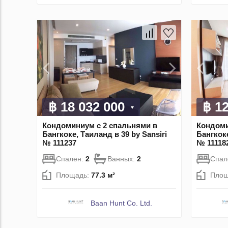
฿ 18 032 000
฿ 1
Кондоминиум с 2 спальнями в
Кондоми
Бангкоке, Таиланд в 39 by Sansiri
Бангкоке
№ 111237
№ 11118
Спален:
2
Ванных:
2
Спал
Площадь:
77.3 м²
Площ
Baan Hunt Co. Ltd.