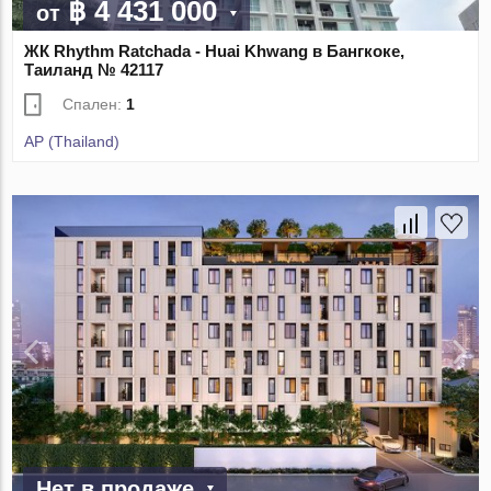
฿ 4 431 000
от
ЖК Rhythm Ratchada - Huai Khwang в Бангкоке,
Таиланд № 42117
Спален:
1
AP (Thailand)
Нет в продаже