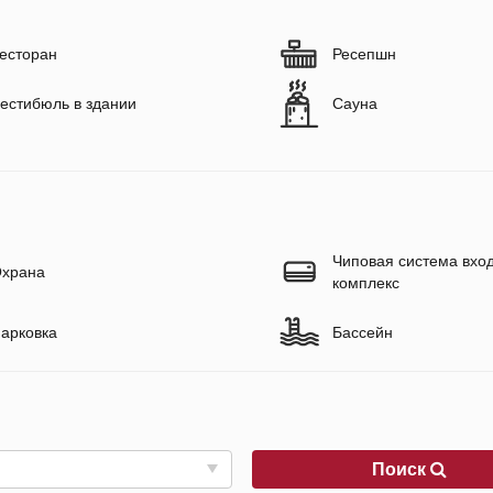
есторан
Ресепшн
естибюль в здании
Сауна
Чиповая система вход
храна
комплекс
арковка
Бассейн
Поиск