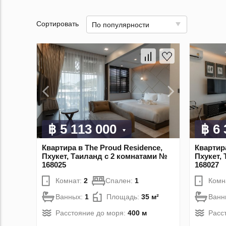
Сортировать
По популярности
฿ 5 113 000
฿ 6
Квартира в The Proud Residence,
Квартира
Пхукет, Таиланд с 2 комнатами №
Пхукет,
168025
168027
Комнат:
2
Спален:
1
Комн
Ванных:
1
Площадь:
35 м²
Ванн
Расстояние до моря:
400 м
Расс