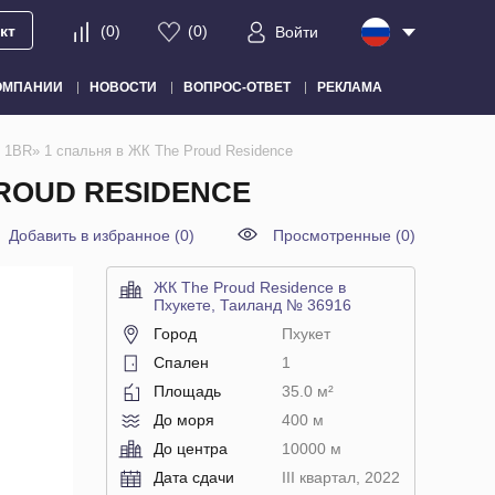
кт
(
0
)
(
0
)
Войти
ОМПАНИИ
НОВОСТИ
ВОПРОС-ОТВЕТ
РЕКЛАМА
1BR» 1 спальня в ЖК The Proud Residence
PROUD RESIDENCE
Добавить в избранное
(
0
)
Просмотренные (0)
ЖК The Proud Residence в
Пхукете, Таиланд № 36916
Город
Пхукет
Спален
1
Площадь
35.0 м²
До моря
400 м
До центра
10000 м
Дата сдачи
III квартал, 2022