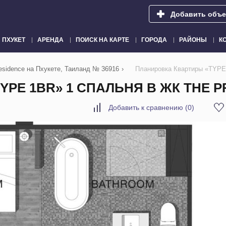
Добавить объе
ПХУКЕТ
АРЕНДА
ПОИСК НА КАРТЕ
ГОРОДА
РАЙОНЫ
К
esidence на Пхукете, Таиланд № 36916
›
Планировка Квартиры «TYPE 
PE 1BR» 1 СПАЛЬНЯ В ЖК THE 
Добавить к сравнению
(
0
)