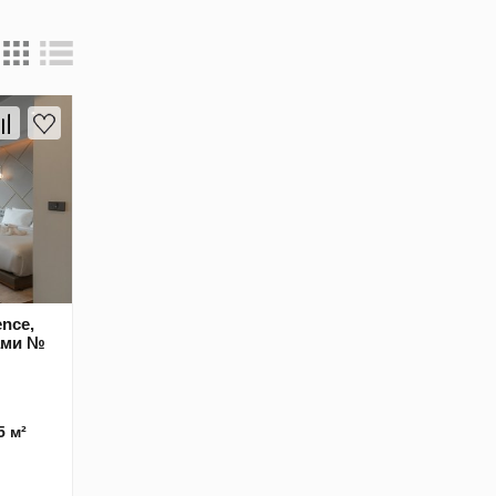
ence,
тами №
5 м²
м