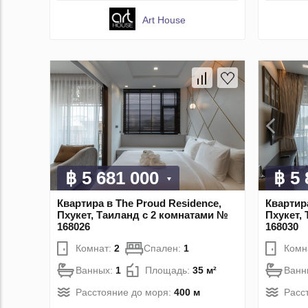
Art House
฿ 5 681 000
฿ 5
Квартира в The Proud Residence,
Квартира
Пхукет, Таиланд с 2 комнатами №
Пхукет,
168026
168030
Комнат:
2
Спален:
1
Комн
Ванных:
1
Площадь:
35 м²
Ванн
Расстояние до моря:
400 м
Расс