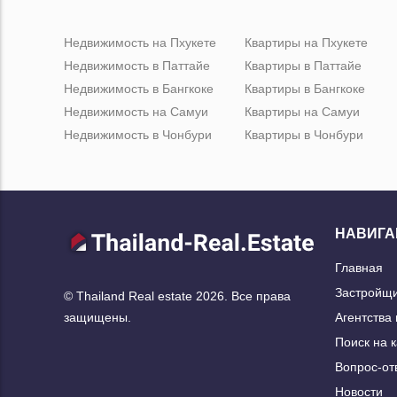
Недвижимость на Пхукете
Квартиры на Пхукете
Недвижимость в Паттайе
Квартиры в Паттайе
Недвижимость в Бангкоке
Квартиры в Бангкоке
Недвижимость на Самуи
Квартиры на Самуи
Недвижимость в Чонбури
Квартиры в Чонбури
НАВИГА
Главная
Застройщ
© Thailand Real estate 2026. Все права
Агентства
защищены.
Поиск на 
Вопрос-от
Новости