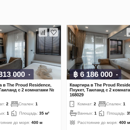
 313 000
฿ 6 186 000
 в The Proud Residence,
Квартира в The Proud Resid
 Таиланд с 2 комнатами №
Пхукет, Таиланд с 2 комна
168029
ат:
2
Спален:
1
Комнат:
2
Спален:
1
ых:
1
Площадь:
35 м²
Ванных:
1
Площадь:
3
тояние до моря:
400 м
Расстояние до моря:
400 