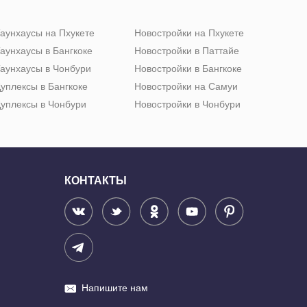
аунхаусы на Пхукете
Новостройки на Пхукете
аунхаусы в Бангкоке
Новостройки в Паттайе
аунхаусы в Чонбури
Новостройки в Бангкоке
уплексы в Бангкоке
Новостройки на Самуи
уплексы в Чонбури
Новостройки в Чонбури
КОНТАКТЫ
Напишите нам