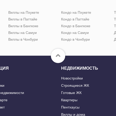
Виллы на Пхукете
Кондо на Пхукете
Т
Виллы в Паттайе
Кондо в Паттайе
Т
Виллы в Бангкоке
Кондо в Бангкоке
Т
Виллы на Самуи
Кондо на Самуи
Д
Виллы в Чонбури
Кондо в Чонбури
Д
ЦИЯ
НЕДВИЖИМОСТЬ
Новостройки
ики
Строящиеся ЖК
 недвижимости
Готовые ЖК
карте
Квартиры
вет
Пентхаусы
Виллы и дома