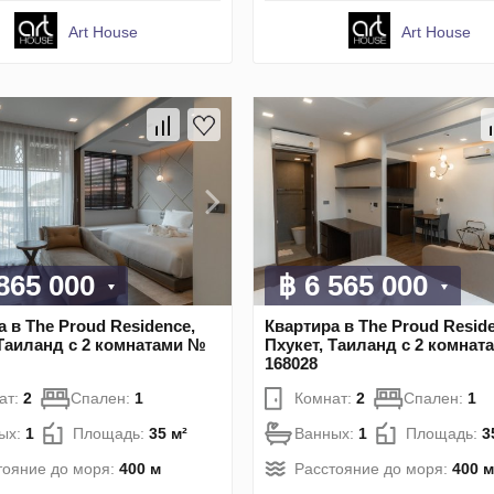
Art House
Art House
 865 000
฿ 6 565 000
 в The Proud Residence,
Квартира в The Proud Resid
 Таиланд с 2 комнатами №
Пхукет, Таиланд с 2 комна
168028
ат:
2
Спален:
1
Комнат:
2
Спален:
1
ых:
1
Площадь:
35 м²
Ванных:
1
Площадь:
3
тояние до моря:
400 м
Расстояние до моря:
400 