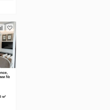
ence,
тами №
5 м²
м