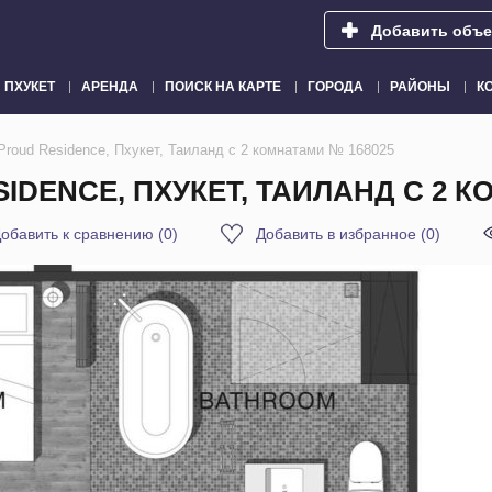
Добавить объе
ПХУКЕТ
АРЕНДА
ПОИСК НА КАРТЕ
ГОРОДА
РАЙОНЫ
К
Proud Residence, Пхукет, Таиланд с 2 комнатами № 168025
IDENCE, ПХУКЕТ, ТАИЛАНД С 2 К
обавить к сравнению
(
0
)
Добавить в избранное
(
0
)