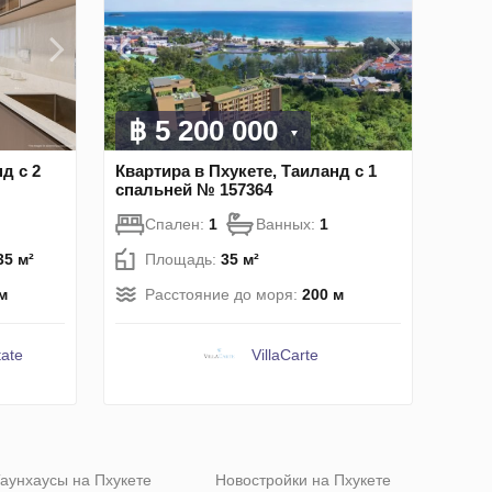
฿ 5 200 000
д с 2
Квартира в Пхукете, Таиланд с 1
спальней № 157364
Спален:
1
Ванных:
1
35 м²
Площадь:
35 м²
м
Расстояние до моря:
200 м
ate
VillaСarte
аунхаусы на Пхукете
Новостройки на Пхукете