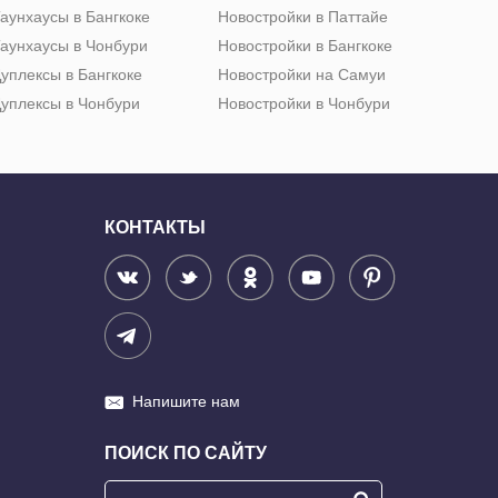
аунхаусы в Бангкоке
Новостройки в Паттайе
аунхаусы в Чонбури
Новостройки в Бангкоке
уплексы в Бангкоке
Новостройки на Самуи
уплексы в Чонбури
Новостройки в Чонбури
КОНТАКТЫ
Напишите нам
ПОИСК ПО САЙТУ