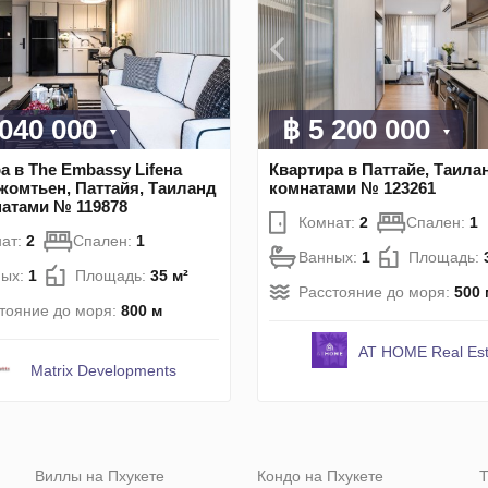
 040 000
฿ 5 200 000
а в The Embassy Lifeна
Квартира в Паттайе, Таилан
омтьен, Паттайя, Таиланд
комнатами № 123261
натами № 119878
Комнат:
2
Спален:
1
ат:
2
Спален:
1
Ванных:
1
Площадь:
ных:
1
Площадь:
35 м²
Расстояние до моря:
500 
тояние до моря:
800 м
AT HOME Real Est
Matrix Developments
Виллы на Пхукете
Кондо на Пхукете
Т