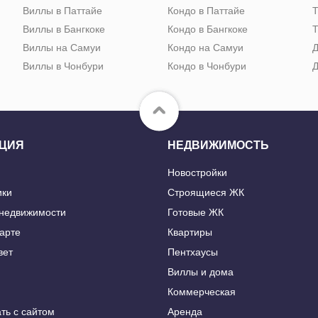
Виллы в Паттайе
Кондо в Паттайе
Т
Виллы в Бангкоке
Кондо в Бангкоке
Т
Виллы на Самуи
Кондо на Самуи
Д
Виллы в Чонбури
Кондо в Чонбури
Д
ЦИЯ
НЕДВИЖИМОСТЬ
Новостройки
ики
Строящиеся ЖК
 недвижимости
Готовые ЖК
карте
Квартиры
вет
Пентхаусы
Виллы и дома
Коммерческая
ть с сайтом
Аренда