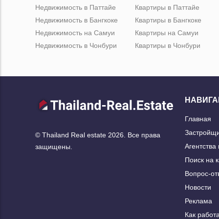
Недвижимость в Паттайе
Квартиры в Паттайе
Недвижимость в Бангкоке
Квартиры в Бангкоке
Недвижимость на Самуи
Квартиры на Самуи
Недвижимость в Чонбури
Квартиры в Чонбури
НАВИГА
Главная
Застройщ
© Thailand Real estate 2026. Все права
Агентства
защищены.
Поиск на 
Вопрос-от
Новости
Реклама
Как работа