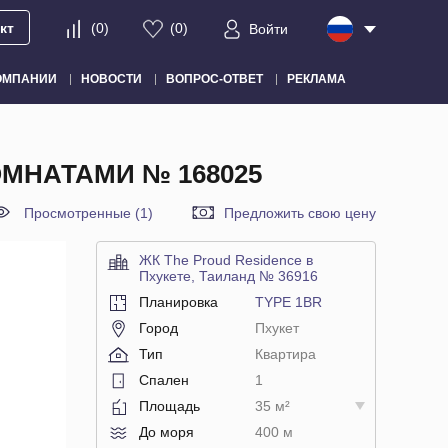
кт
(
0
)
(
0
)
Войти
ОМПАНИИ
НОВОСТИ
ВОПРОС-ОТВЕТ
РЕКЛАМА
ОМНАТАМИ № 168025
Просмотренные (1)
Предложить свою цену
ЖК The Proud Residence в
Пхукете, Таиланд № 36916
Планировка
TYPE 1BR
Город
Пхукет
Тип
Квартира
Спален
1
Площадь
35 м²
До моря
400 м