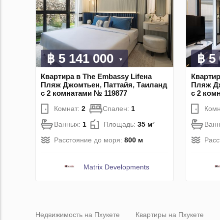
฿ 5 141 000
฿ 5
Квартира в The Embassy Lifeна
Квартир
Пляж Джомтьен, Паттайя, Таиланд
Пляж Дж
с 2 комнатами № 119877
с 2 ком
Комнат:
2
Спален:
1
Комн
Ванных:
1
Площадь:
35 м²
Ван
Расстояние до моря:
800 м
Расс
Matrix Developments
Недвижимость на Пхукете
Квартиры на Пхукете