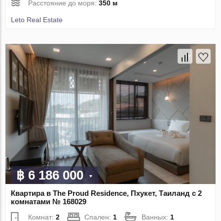
Расстояние до моря:
350 м
Leto Real Estate
฿ 6 186 000
Квартира в The Proud Residence, Пхукет, Таиланд с 2
комнатами № 168029
Комнат:
2
Спален:
1
Ванных:
1