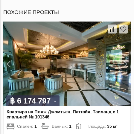
ПОХОЖИЕ ПРОЕКТЫ
฿ 6 174 797
Квартира на Пляж Джомтьен, Паттайя, Таиланд с 1
спальней № 101346
Спален:
1
Ванных:
1
Площадь:
35 м²