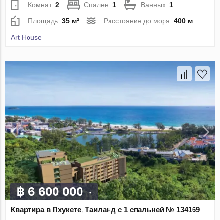
Комнат:
2
Спален:
1
Ванных:
1
Площадь:
35 м²
Расстояние до моря:
400 м
Art House
฿ 6 600 000
Квартира в Пхукете, Таиланд с 1 спальней № 134169