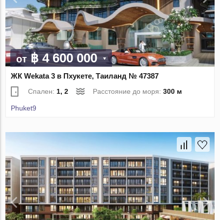
฿ 4 600 000
от
ЖК Wekata 3 в Пхукете, Таиланд № 47387
Спален:
1, 2
Расстояние до моря:
300 м
Phuket9