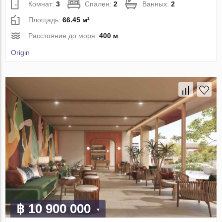
Комнат:
3
Спален:
2
Ванных:
2
Площадь:
66.45 м²
Расстояние до моря:
400 м
Origin
฿ 10 900 000