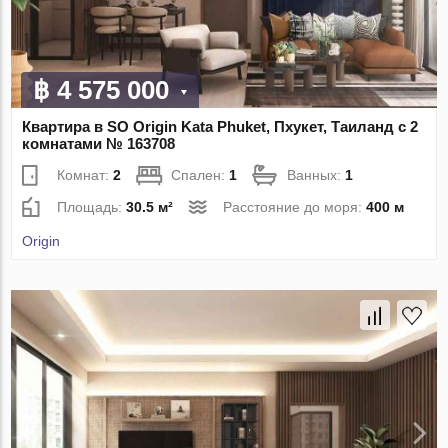
฿ 4 575 000
Квартира в SO Origin Kata Phuket, Пхукет, Таиланд с 2
комнатами № 163708
Комнат:
2
Спален:
1
Ванных:
1
Площадь:
30.5 м²
Расстояние до моря:
400 м
Origin