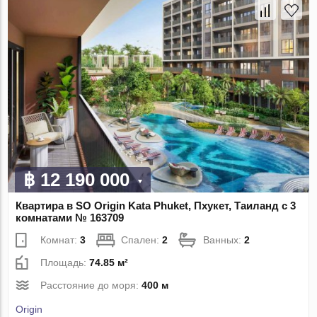
฿ 12 190 000
Квартира в SO Origin Kata Phuket, Пхукет, Таиланд с 3
комнатами № 163709
Комнат:
3
Спален:
2
Ванных:
2
Площадь:
74.85 м²
Расстояние до моря:
400 м
Origin