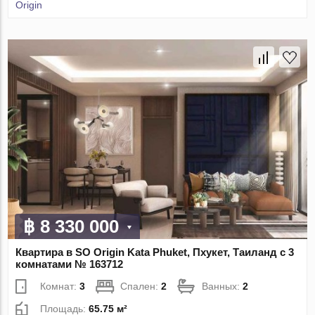
Origin
฿ 8 330 000
Квартира в SO Origin Kata Phuket, Пхукет, Таиланд с 3
комнатами № 163712
Комнат:
3
Спален:
2
Ванных:
2
Площадь:
65.75 м²