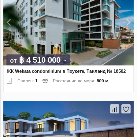
฿ 4 510 000
от
ЖК Wekata condominium в Пхукете, Таиланд № 18502
Спален:
1
Расстояние до моря:
500 м