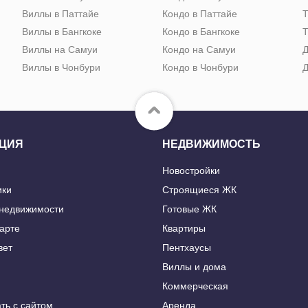
Виллы в Паттайе
Кондо в Паттайе
Т
Виллы в Бангкоке
Кондо в Бангкоке
Т
Виллы на Самуи
Кондо на Самуи
Д
Виллы в Чонбури
Кондо в Чонбури
Д
ЦИЯ
НЕДВИЖИМОСТЬ
Новостройки
ики
Строящиеся ЖК
 недвижимости
Готовые ЖК
карте
Квартиры
вет
Пентхаусы
Виллы и дома
Коммерческая
ть с сайтом
Аренда