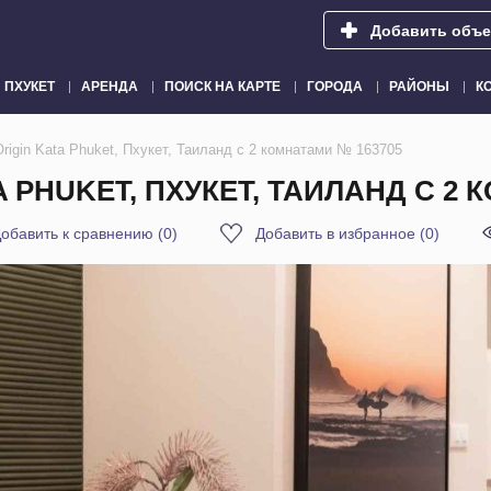
Добавить объе
ПХУКЕТ
АРЕНДА
ПОИСК НА КАРТЕ
ГОРОДА
РАЙОНЫ
К
rigin Kata Phuket, Пхукет, Таиланд с 2 комнатами № 163705
A PHUKET, ПХУКЕТ, ТАИЛАНД С 2 
обавить к сравнению
(
0
)
Добавить в избранное
(
0
)