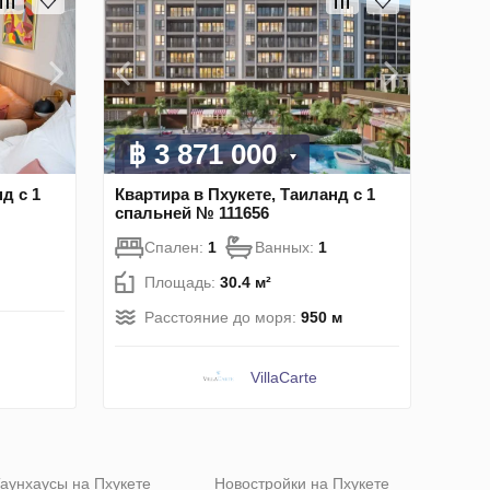
฿ 3 871 000
д с 1
Квартира в Пхукете, Таиланд с 1
спальней № 111656
Спален:
1
Ванных:
1
Площадь:
30.4 м²
Расстояние до моря:
950 м
VillaСarte
аунхаусы на Пхукете
Новостройки на Пхукете