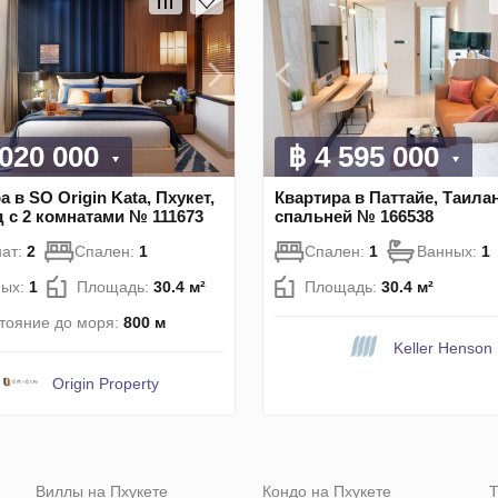
 020 000
฿ 4 595 000
а в SO Origin Kata, Пхукет,
Квартира в Паттайе, Таилан
 с 2 комнатами № 111673
спальней № 166538
ат:
2
Спален:
1
Спален:
1
Ванных:
1
ных:
1
Площадь:
30.4 м²
Площадь:
30.4 м²
тояние до моря:
800 м
Keller Henson
Origin Property
Виллы на Пхукете
Кондо на Пхукете
Т