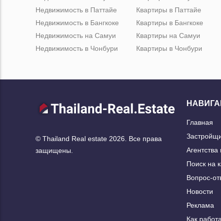
Недвижимость в Паттайе
Квартиры в Паттайе
Недвижимость в Бангкоке
Квартиры в Бангкоке
Недвижимость на Самуи
Квартиры на Самуи
Недвижимость в Чонбури
Квартиры в Чонбури
НАВИГА
Главная
Застройщ
© Thailand Real estate 2026. Все права
Агентства
защищены.
Поиск на 
Вопрос-от
Новости
Реклама
Как работа