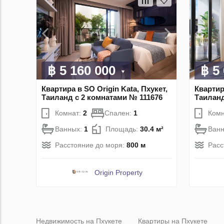
฿ 5 160 000
฿ 5
Квартира в SO Origin Kata, Пхукет,
Квартир
Таиланд с 2 комнатами № 111676
Таиланд
Комнат:
2
Спален:
1
Комн
Ванных:
1
Площадь:
30.4 м²
Ван
Расстояние до моря:
800 м
Расс
Origin Property
Недвижимость на Пхукете
Квартиры на Пхукете