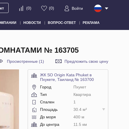
кт
(
0
)
(
0
)
Войти
ОМПАНИИ
НОВОСТИ
ВОПРОС-ОТВЕТ
РЕКЛАМА
КОМНАТАМИ № 163705
Просмотренные (1)
Предложить свою цену
ЖК SO Origin Kata Phuket в
Пхукете, Таиланд № 163700
Город
Пхукет
Тип
Квартира
Спален
1
Площадь
30.4 м²
До моря
400 м
До центра
11.5 км