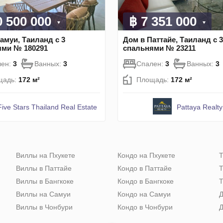
0 500 000
฿ 7 351 000
амуи, Таиланд с 3
Дом в Паттайе, Таиланд с 3
ями № 180291
спальнями № 23211
лен:
3
Ванных:
3
Спален:
3
Ванных:
3
щадь:
172 м²
Площадь:
172 м²
Five Stars Thailand Real Estate
Pattaya Realty
Виллы на Пхукете
Кондо на Пхукете
Т
Виллы в Паттайе
Кондо в Паттайе
Т
Виллы в Бангкоке
Кондо в Бангкоке
Т
Виллы на Самуи
Кондо на Самуи
Д
Виллы в Чонбури
Кондо в Чонбури
Д