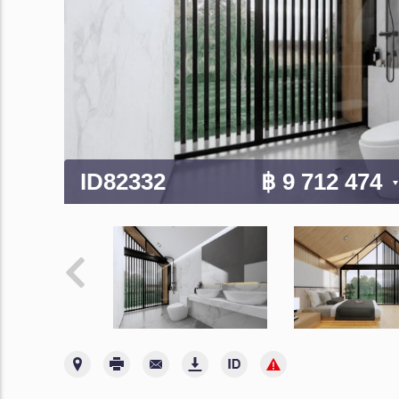
ID82332
฿ 9 712 474