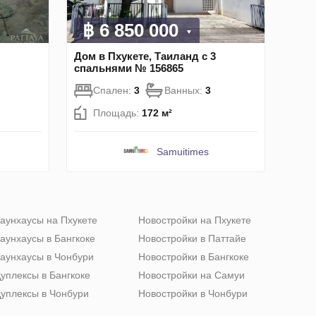
฿ 6 850 000
Дом в Пхукете, Таиланд с 3
спальнями № 156865
Спален:
3
Ванных:
3
Площадь:
172 м²
Samuitimes
аунхаусы на Пхукете
Новостройки на Пхукете
аунхаусы в Бангкоке
Новостройки в Паттайе
аунхаусы в Чонбури
Новостройки в Бангкоке
уплексы в Бангкоке
Новостройки на Самуи
уплексы в Чонбури
Новостройки в Чонбури