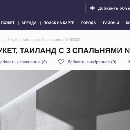
Добавить объе
ПХУКЕТ
АРЕНДА
ПОИСК НА КАРТЕ
ГОРОДА
РАЙОНЫ
К
illas, Пхукет, Таиланд с 3 спальнями № 82332
УКЕТ, ТАИЛАНД С 3 СПАЛЬНЯМИ №
обавить к сравнению
(
0
)
Добавить в избранное
(
0
)