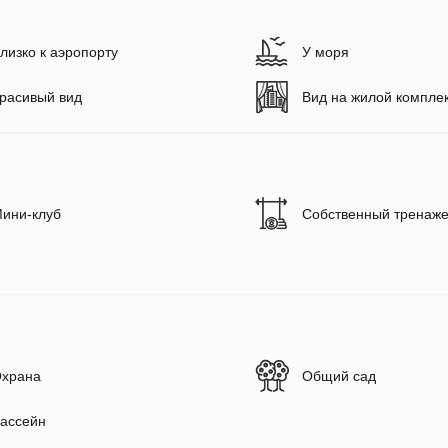
лизко к аэропорту
У моря
расивый вид
Вид на жилой компле
ини-клуб
Собственный тренаже
храна
Общий сад
ассейн