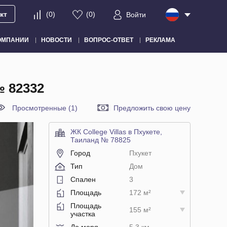
кт
(
0
)
(
0
)
Войти
ОМПАНИИ
НОВОСТИ
ВОПРОС-ОТВЕТ
РЕКЛАМА
 82332
Просмотренные (1)
Предложить свою цену
ЖК College Villas в Пхукете,
Таиланд № 78825
Город
Пхукет
Тип
Дом
Спален
3
Площадь
172 м²
Площадь
155 м²
участка
До моря
5.3 км