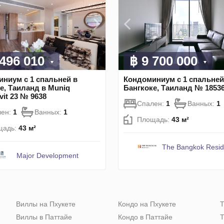
 496 010
฿ 9 700 000
ниум с 1 спальней в
Кондоминиум с 1 спальней
е, Таиланд в Muniq
Бангкоке, Таиланд № 1853
it 23 № 9638
Спален:
1
Ванных:
1
лен:
1
Ванных:
1
Площадь:
43 м²
щадь:
43 м²
The Bangkok Resi
Major Development
Виллы на Пхукете
Кондо на Пхукете
Т
Виллы в Паттайе
Кондо в Паттайе
Т