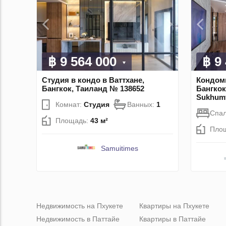
฿ 9 564 000
฿ 9
Студия в кондо в Ваттхане,
Кондоми
Бангкок, Таиланд № 138652
Бангкок
Sukhumv
Комнат:
Студия
Ванных:
1
Спа
Площадь:
43 м²
Пло
Samuitimes
Недвижимость на Пхукете
Квартиры на Пхукете
Недвижимость в Паттайе
Квартиры в Паттайе