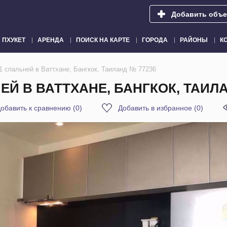
Добавить объе
ПХУКЕТ
АРЕНДА
ПОИСК НА КАРТЕ
ГОРОДА
РАЙОНЫ
К
1 спальней в Ваттхане, Бангкок, Таиланд № 77236
Й В ВАТТХАНЕ, БАНГКОК, ТАИЛА
обавить к сравнению
(
0
)
Добавить в избранное
(
0
)