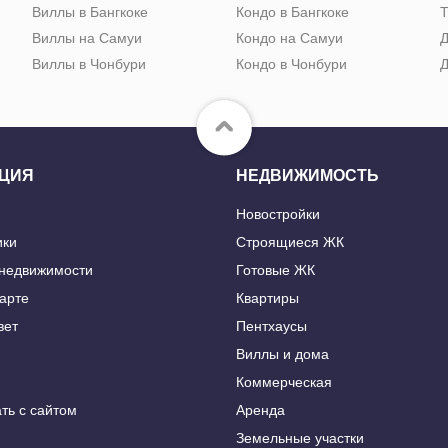
Виллы в Бангкоке
Кондо в Бангкоке
Т
Виллы на Самуи
Кондо на Самуи
Д
Виллы в Чонбури
Кондо в Чонбури
Д
ЦИЯ
НЕДВИЖИМОСТЬ
Новостройки
ики
Строящиеся ЖК
 недвижимости
Готовые ЖК
карте
Квартиры
вет
Пентхаусы
Виллы и дома
Коммерческая
ть с сайтом
Аренда
Земельные участки