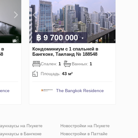
฿ 9 700 000
 в
Кондоминиум с 1 спальней в
68
Бангкоке, Таиланд № 188548
Спален:
1
Ванных:
1
Площадь:
43 м²
dence
The Bangkok Residence
аунхаусы на Пхукете
Новостройки на Пхукете
аунхаусы в Бангкоке
Новостройки в Паттайе