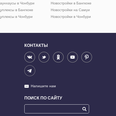
аунхаусы в Чонбури
Новостройки в Бангкоке
уплексы в Бангкоке
Новостройки на Самуи
уплексы в Чонбури
Новостройки в Чонбури
КОНТАКТЫ
Напишите нам
ПОИСК ПО САЙТУ