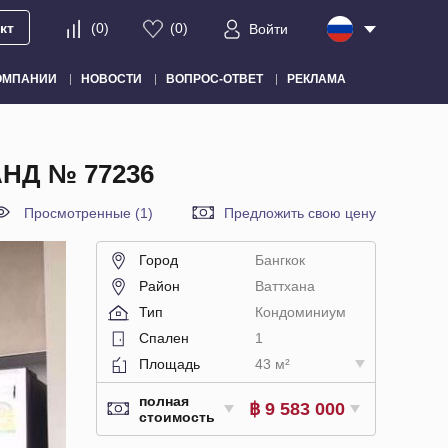
кт
(
0
)
(
0
)
Войти
ОМПАНИИ
НОВОСТИ
ВОПРОС-ОТВЕТ
РЕКЛАМА
НД № 77236
Просмотренные (1)
Предложить свою цену
Город
Бангкок
Район
Ваттхана
Тип
Кондоминиум
Спален
1
Площадь
43 м²
полная
฿ 9 583 000
стоимость