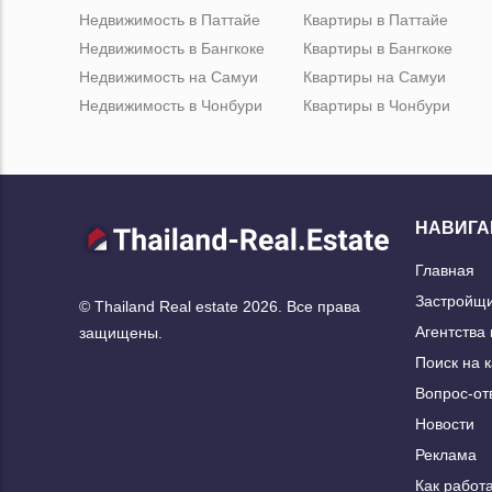
Недвижимость в Паттайе
Квартиры в Паттайе
Недвижимость в Бангкоке
Квартиры в Бангкоке
Недвижимость на Самуи
Квартиры на Самуи
Недвижимость в Чонбури
Квартиры в Чонбури
НАВИГА
Главная
Застройщ
© Thailand Real estate 2026. Все права
Агентства
защищены.
Поиск на 
Вопрос-от
Новости
Реклама
Как работа