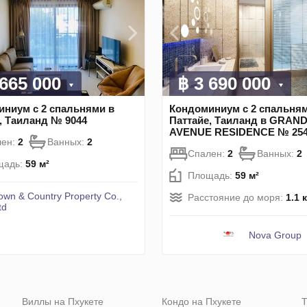
 665 000
฿ 3 690 000
ниум с 2 спальнями в
Кондоминиум с 2 спальням
, Таиланд № 9044
Паттайе, Таиланд в GRAN
AVENUE RESIDENCE № 254
лен:
2
Ванных:
2
Спален:
2
Ванных:
2
щадь:
59 м²
Площадь:
59 м²
own & Country Property Co.,
Расстояние до моря:
1.1 
td
Nova Group
Виллы на Пхукете
Кондо на Пхукете
Т