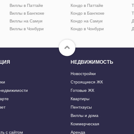
Виллы в Паттайе
Кондо в Паттайе
Т
Виллы в Бангкоке
Кондо в Бангкоке
Т
Виллы на Самуи
Кондо на Самуи
Д
Виллы в Чонбури
Кондо в Чонбури
Д
ЦИЯ
НЕДВИЖИМОСТЬ
Новостройки
ики
Строящиеся ЖК
 недвижимости
Готовые ЖК
карте
Квартиры
вет
Пентхаусы
Виллы и дома
Коммерческая
ть с сайтом
Аренда