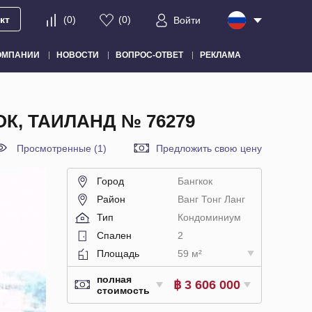
кт
(
0
)
(
0
)
Войти
ОМПАНИИ
НОВОСТИ
ВОПРОС-ОТВЕТ
РЕКЛАМА
К, ТАИЛАНД № 76279
Просмотренные (1)
Предложить свою цену
Город
Бангкок
Район
Ванг Тонг Ланг
Тип
Кондоминиум
Спален
2
Площадь
59 м²
полная
฿ 3 606 000
стоимость