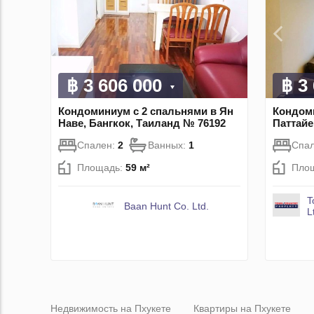
฿ 3 606 000
฿ 3
Кондоминиум с 2 спальнями в Ян
Кондоми
Наве, Бангкок, Таиланд № 76192
Паттайе
Спален:
2
Ванных:
1
Спа
Площадь:
59 м²
Пло
T
Baan Hunt Co. Ltd.
L
Недвижимость на Пхукете
Квартиры на Пхукете