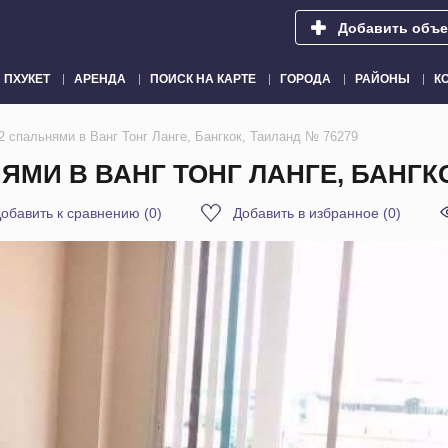
Добавить объе
ПХУКЕТ
АРЕНДА
ПОИСК НА КАРТЕ
ГОРОДА
РАЙОНЫ
К
 спальнями в Ванг Тонг Ланге, Бангкок, Таиланд № 76279
МИ В ВАНГ ТОНГ ЛАНГЕ, БАНГКО
обавить к сравнению
(
0
)
Добавить в избранное
(
0
)