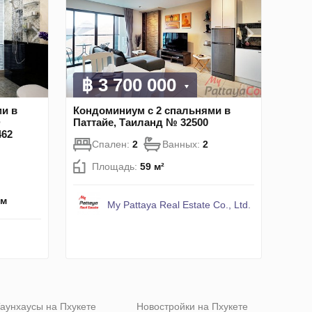
฿ 3 700 000
и в
Кондоминиум с 2 спальнями в
D
Паттайе, Таиланд № 32500
62
Спален:
2
Ванных:
2
Площадь:
59 м²
км
My Pattaya Real Estate Co., Ltd.
аунхаусы на Пхукете
Новостройки на Пхукете