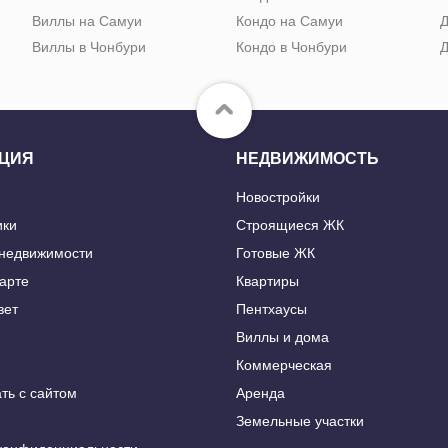
Виллы на Самуи
Кондо на Самуи
Д
Виллы в Чонбури
Кондо в Чонбури
Д
ЦИЯ
НЕДВИЖИМОСТЬ
Новостройки
ики
Строящиеся ЖК
 недвижимости
Готовые ЖК
карте
Квартиры
вет
Пентхаусы
Виллы и дома
Коммерческая
ть с сайтом
Аренда
Земельные участки