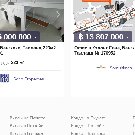
5 000 000
฿ 13 807 000
Бангкоке, Таиланд 223м2
Офис в Кхлонг Сане, Бангк
91
Таиланд № 170952
щадь:
223 м²
Samuitimes
Soho Properties
Виллы на Пхукете
Кондо на Пхукете
Т
Виллы в Паттайе
Кондо в Паттайе
Т
Виллы в Бангкоке
Кондо в Бангкоке
Т