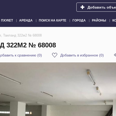
Добавить объе
ПХУКЕТ
АРЕНДА
ПОИСК НА КАРТЕ
ГОРОДА
РАЙОНЫ
К
е, Таиланд 322м2 № 68008
 322М2 № 68008
обавить к сравнению
(
0
)
Добавить в избранное
(
0
)