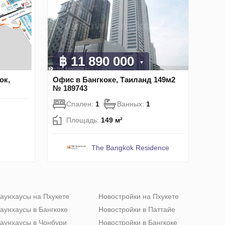
฿ 11 890 000
ок,
Офис в Бангкоке, Таиланд 149м2
№ 189743
Спален:
1
Ванных:
1
Площадь:
149 м²
The Bangkok Residence
аунхаусы на Пхукете
Новостройки на Пхукете
аунхаусы в Бангкоке
Новостройки в Паттайе
аунхаусы в Чонбури
Новостройки в Бангкоке