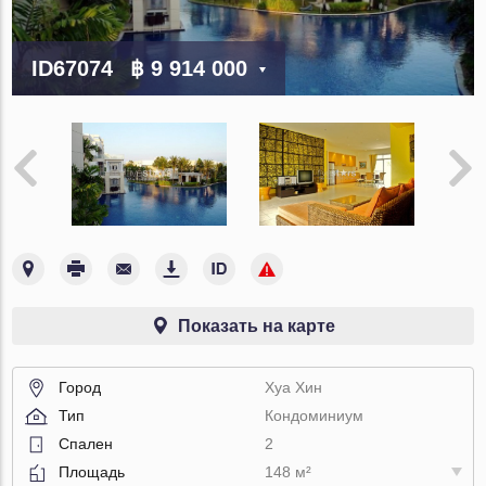
ID67074
฿ 9 914 000
Показать на карте
Город
Хуа Хин
Тип
Кондоминиум
Спален
2
Площадь
148 м²