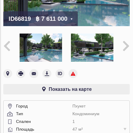
ID66819
฿ 7 611 000
Показать на карте
Город
Пхукет
Тип
Кондоминиум
Спален
1
Площадь
47 м²