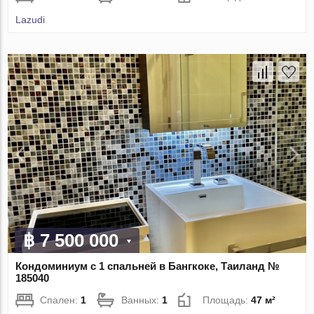
Lazudi
฿ 7 500 000
Кондоминиум с 1 спальней в Бангкоке, Таиланд №
185040
Спален:
1
Ванных:
1
Площадь:
47 м²