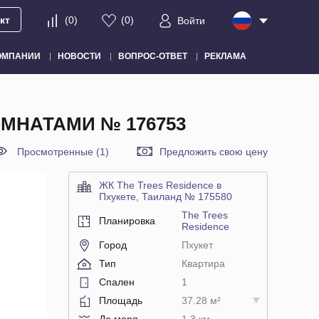
кт
(
0
)
(
0
)
Войти
ОМПАНИИ
НОВОСТИ
ВОПРОС-ОТВЕТ
РЕКЛАМА
КОМНАТАМИ № 176753
Просмотренные (1)
Предложить свою цену
ЖК The Trees Residence в
Пхукете, Таиланд № 175580
The Trees
Планировка
Residence
Город
Пхукет
Тип
Квартира
Спален
1
Площадь
37.28 м²
До моря
1.3 км