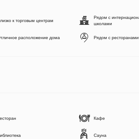
Рядом с интернацио
лизко к торговым центрам
школами
тличное расположение дома
Рядом с ресторанами
есторан
Кафе
иблиотека
Сауна