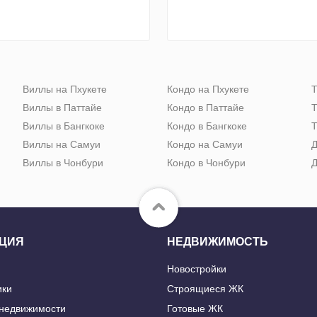
Виллы на Пхукете
Кондо на Пхукете
Т
Виллы в Паттайе
Кондо в Паттайе
Т
Виллы в Бангкоке
Кондо в Бангкоке
Т
Виллы на Самуи
Кондо на Самуи
Д
Виллы в Чонбури
Кондо в Чонбури
Д
ЦИЯ
НЕДВИЖИМОСТЬ
Новостройки
ики
Строящиеся ЖК
 недвижимости
Готовые ЖК