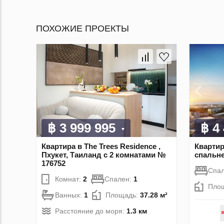
ПОХОЖИЕ ПРОЕКТЫ
฿ 3 999 995
฿ 4
Квартира в The Trees Residence ,
Квартир
Пхукет, Таиланд с 2 комнатами №
спальне
176752
Спа
Комнат:
2
Спален:
1
Пло
Ванных:
1
Площадь:
37.28 м²
Расстояние до моря:
1.3 км