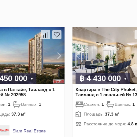
 450 000
฿ 4 430 000
а в Паттайе, Таиланд с 1
Квартира в The City Phuket,
й № 202958
Таиланд с 1 спальней № 1
лен:
1
Ванных:
1
Спален:
1
Ванных:
1
щадь:
37.3 м²
Площадь:
37.3 м²
Расстояние до моря:
4.8 
Siam Real Estate