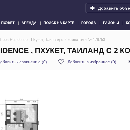
Добавить объе
ПХУКЕТ
АРЕНДА
ПОИСК НА КАРТЕ
ГОРОДА
РАЙОНЫ
К
Trees Residence , Пхукет, Таиланд с 2 комнатами № 176753
IDENCE , ПХУКЕТ, ТАИЛАНД С 2 
обавить к сравнению
(
0
)
Добавить в избранное
(
0
)