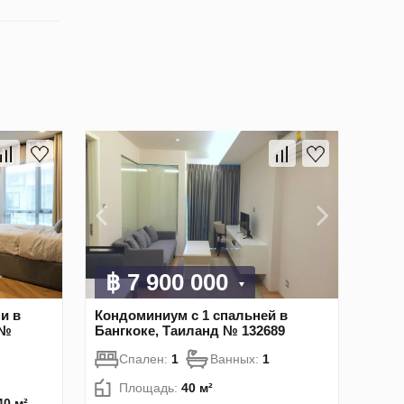
฿ 7 900 000
и в
Кондоминиум с 1 спальней в
 №
Бангкоке, Таиланд № 132689
Спален:
1
Ванных:
1
Площадь:
40 м²
40 м²