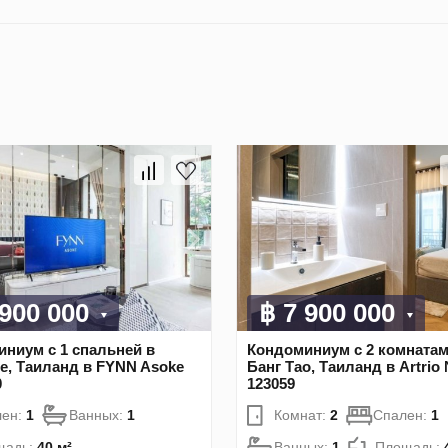
 900 000
฿ 7 900 000
ниум с 1 спальней в
Кондоминиум с 2 комнатам
е, Таиланд в FYNN Asoke
Банг Тао, Таиланд в Artrio
0
123059
лен:
1
Ванных:
1
Комнат:
2
Спален:
1
щадь:
40 м²
Ванных:
1
Площадь: